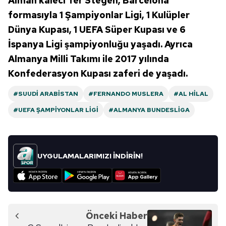
Alman kaleci Ter Stegen, Barcelona
formasıyla 1 Şampiyonlar Ligi, 1 Kulüpler
Dünya Kupası, 1 UEFA Süper Kupası ve 6
İspanya Ligi şampiyonluğu yaşadı. Ayrıca
Almanya Milli Takımı ile 2017 yılında
Konfederasyon Kupası zaferi de yaşadı.
#SUUDI ARABISTAN
#FERNANDO MUSLERA
#AL HILAL
#UEFA ŞAMPIYONLAR LIGI
#ALMANYA BUNDESLIGA
UYGULAMALARIMIZI İNDİRİN!
Önceki Haber