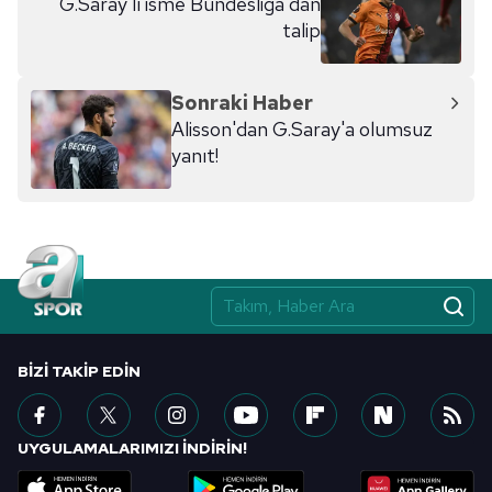
G.Saray'lı isme Bundesliga'dan
talip
Sonraki Haber
Alisson'dan G.Saray'a olumsuz
yanıt!
BIZI TAKIP EDIN
UYGULAMALARIMIZI İNDİRİN!