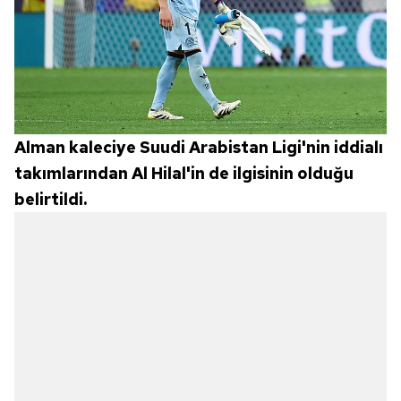
6698 sayılı Kişisel Verilerin Korunması Kanunu uyarınca
hazırlanmış Aydınlatma Metnimizi okumak ve sitemizde
ilgili mevzuata uygun olarak kullanılan çerezlerle ilgili bilgi
almak için lütfen
tıklayınız
.
Alman kaleciye Suudi Arabistan Ligi'nin iddialı
takımlarından Al Hilal'in de ilgisinin olduğu
belirtildi.