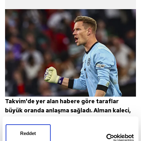
Takvim'de yer alan habere göre taraflar
büyük oranda anlaşma sağladı. Alman kaleci,
Barcelona ile ilişiğini kestiği an Galatasaray,
imzayı atacak. 2014 yılından beri
Reddet
Barcelona'da forma giyen Ter Stegen'in