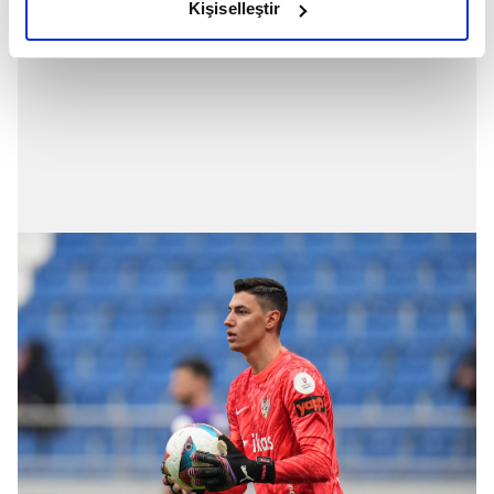
Kişiselleştir
elimizden gelen çabayı gösterdiğimizi ve bu noktada,
reklamların maliyetlerimizi karşılamak noktasında tek gelir
kalemimiz olduğunu sizlere hatırlatmak isteriz.
Her halükârda, kullanıcılar, bu çerezlere izin vermedikleri
takdirde, kullanıcılara hedefli reklamlar
gösterilmeyecektir."
Sizlere daha iyi bir hizmet sunabilmek için İnternet
Sitemizde kendimize ve üçüncü kişilere ait çerezler
kullanılmaktadır. Bu çerezler vasıtasıyla çeşitli kişisel
verileriniz işlenmekte olup gerekli olan çerezler bilgi
toplumu hizmetlerinin sunulması amacıyla
kullanılmaktadır. Diğer çerezler, sitemizin daha işlevsel
kılınması ve kişiselleştirilmesi ve sizlere yönelik
reklam/pazarlama faaliyetlerinin yapılması, amaçlarıyla
sınırlı olarak açık rızanız dahilinde kullanılacaktır.