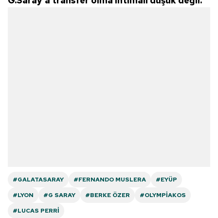
G.Saray'a transfer olma ihtimali düşük değil.
#GALATASARAY
#FERNANDO MUSLERA
#EYÜP
#LYON
#G SARAY
#BERKE ÖZER
#OLYMPIAKOS
#LUCAS PERRI