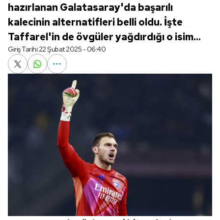
hazırlanan Galatasaray'da başarılı
kalecinin alternatifleri belli oldu. İşte
Taffarel'in de övgüler yağdırdığı o isim...
Giriş Tarihi:
22 Şubat 2025 - 06:40