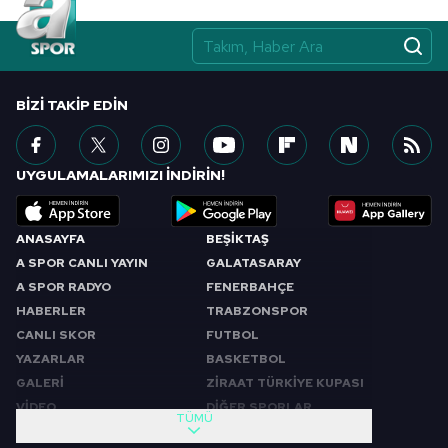
BIZI TAKIP EDIN
UYGULAMALARIMIZI İNDİRİN!
ANASAYFA
BEŞİKTAŞ
A SPOR CANLI YAYIN
GALATASARAY
A SPOR RADYO
FENERBAHÇE
HABERLER
TRABZONSPOR
CANLI SKOR
FUTBOL
YAZARLAR
BASKETBOL
GALERİ
ZİRAAT TÜRKİYE KUPASI
VİDEO
DİĞER SPORLAR
TÜMÜ