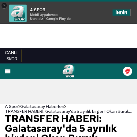
×
A SPOR
İNDİR
Mobil uygulaması
Ücretsiz - Google Play'de
CANLI
SKOR
A Spor
Galatasaray Haberleri
TRANSFER HABERİ: Galatasaray'da 5 ayrılık birden! Okan Buruk biletlerini kesti
TRANSFER HABERİ:
Galatasaray'da 5 ayrılık