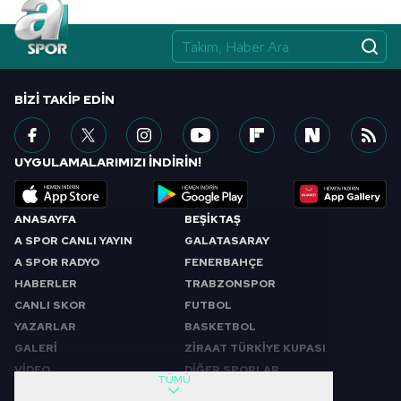
BIZI TAKIP EDIN
UYGULAMALARIMIZI İNDİRİN!
ANASAYFA
BEŞİKTAŞ
A SPOR CANLI YAYIN
GALATASARAY
A SPOR RADYO
FENERBAHÇE
HABERLER
TRABZONSPOR
CANLI SKOR
FUTBOL
YAZARLAR
BASKETBOL
GALERİ
ZİRAAT TÜRKİYE KUPASI
VİDEO
DİĞER SPORLAR
TÜMÜ