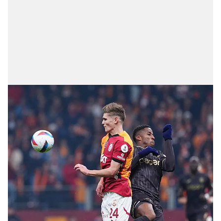
Çerezlere ilişkin tercihlerinizi aşağıda yer alan panel
vasıtasıyla belirleyebilirsiniz. Çerezlere ilişkin detaylı bilgi
için Ayarlar butonuna tıklayabilir,
Çerez Bilgilendirme
Metnimizi
ziyaret edebilirsiniz.
6698 sayılı Kişisel Verilerin Korunması Kanunu uyarınca
hazırlanmış Aydınlatma Metnimizi okumak ve sitemizde
ilgili mevzuata uygun olarak kullanılan çerezlerle ilgili bilgi
almak için lütfen
tıklayınız
.