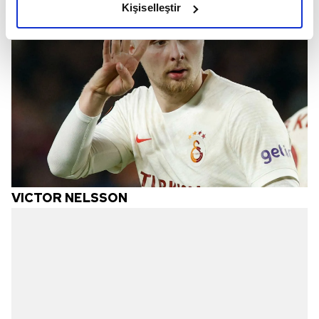
Kişiselleştir
elimizden gelen çabayı gösterdiğimizi ve bu noktada,
reklamların maliyetlerimizi karşılamak noktasında tek gelir
kalemimiz olduğunu sizlere hatırlatmak isteriz.
Her halükârda, kullanıcılar, bu çerezlere izin vermedikleri
takdirde, kullanıcılara hedefli reklamlar
gösterilmeyecektir."
Sizlere daha iyi bir hizmet sunabilmek için İnternet
Sitemizde kendimize ve üçüncü kişilere ait çerezler
kullanılmaktadır. Bu çerezler vasıtasıyla çeşitli kişisel
VICTOR NELSSON
verileriniz işlenmekte olup gerekli olan çerezler bilgi
toplumu hizmetlerinin sunulması amacıyla
kullanılmaktadır. Diğer çerezler, sitemizin daha işlevsel
kılınması ve kişiselleştirilmesi ve sizlere yönelik
reklam/pazarlama faaliyetlerinin yapılması, amaçlarıyla
sınırlı olarak açık rızanız dahilinde kullanılacaktır.