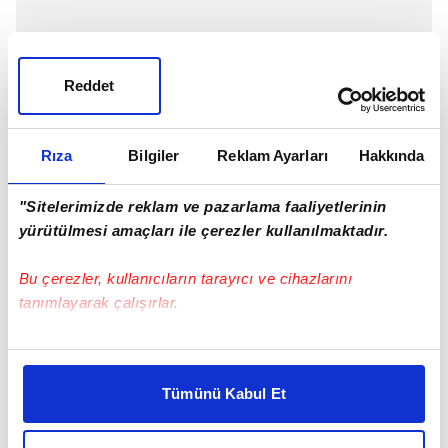
Reddet
Rıza
Bilgiler
Reklam Ayarları
Hakkında
"Sitelerimizde reklam ve pazarlama faaliyetlerinin
yürütülmesi amaçları ile çerezler kullanılmaktadır.
Bu çerezler, kullanıcıların tarayıcı ve cihazlarını
tanımlayarak çalışırlar.
Bu çerezlere izin vermeniz halinde sizlere özel
İşte sarı-kırmızılıların ocak ayında takımdan
kişiselleştirilmiş reklamlar sunabilir, sayfalarımızda sizlere
göndermeyi planladığı isimler...
Tümünü Kabul Et
daha iyi reklam deneyimi yaşatabiliriz. Bunu yaparken
amacımızın size daha iyi bir reklam deneyimi sunmak
olduğunu ve sizlere en iyi içerikleri sunabilmek adına