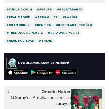
#YUNUS AKGÜN
#AVRUPA
#GALATASARAY
#REAL MADRID
#ARDA GÜLER
#LA LIGA
#OKAN BURUK
#BENFICA
#KEREM AKTÜRKOĞLU
#TRENDYOL SÜPER LIG
#UEFA AVRUPA LIGI
#REAL SOCIEDAD
#TREND
UYGULAMALARIMIZI İNDİRİN!
Önceki Haber
G.Saray'da Antalyaspor mesaisi
sürüyor!