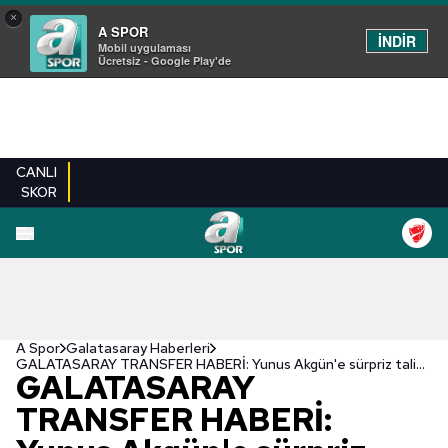
×
A SPOR
İNDİR
Mobil uygulaması
Ücretsiz - Google Play'de
CANLI
SKOR
A Spor
Galatasaray Haberleri
GALATASARAY TRANSFER HABERİ: Yunus Akgün'e sürpriz talip! İşte bonservis ücreti
GALATASARAY
TRANSFER HABERİ: