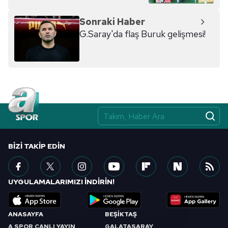
Sonraki Haber
G.Saray'da flaş Buruk gelişmesi!
BIZI TAKIP EDIN
UYGULAMALARIMIZI İNDİRİN!
ANASAYFA
BEŞİKTAŞ
A SPOR CANLI YAYIN
GALATASARAY