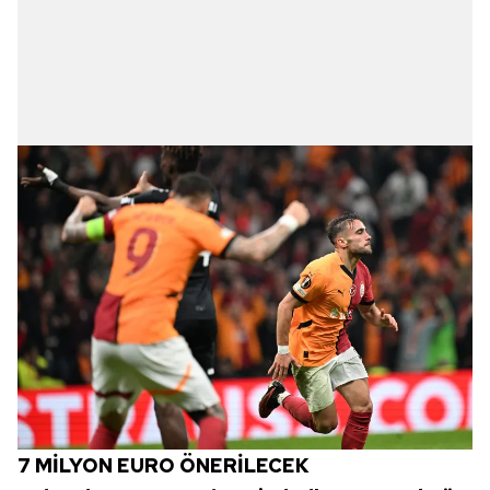
hazırlanmış Aydınlatma Metnimizi okumak ve sitemizde
ilgili mevzuata uygun olarak kullanılan çerezlerle ilgili bilgi
almak için lütfen
tıklayınız
.
7 MİLYON EURO ÖNERİLECEK