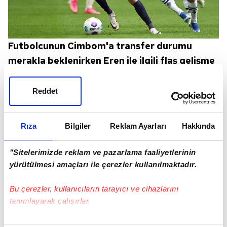
Futbolcunun Cimbom'a transfer durumu
merakla beklenirken Eren ile ilgili flaş gelişme
yaşandı. Sporx'in Alman basınından Bild'den
derlediği habere göre Freiburg, bonservisi
Reddet
Werder Bremen'de olan futbolcunun
transferinde son aşamaya geldi.
Rıza
Bilgiler
Reklam Ayarları
Hakkında
"Sitelerimizde reklam ve pazarlama faaliyetlerinin
yürütülmesi amaçları ile çerezler kullanılmaktadır.
Bu çerezler, kullanıcıların tarayıcı ve cihazlarını
tanımlayarak çalışırlar.
Bu çerezlere izin vermeniz halinde sizlere özel