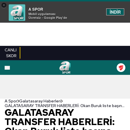
×
A SPOR
İNDİR
Mobil uygulaması
Ücretsiz - Google Play'de
CANLI
SKOR
A Spor
Galatasaray Haberleri
GALATASARAY TRANSFER HABERLERİ: Okan Buruk liste başına yazmıştı! Yeni takımı belli oldu
GALATASARAY
TRANSFER HABERLERİ: