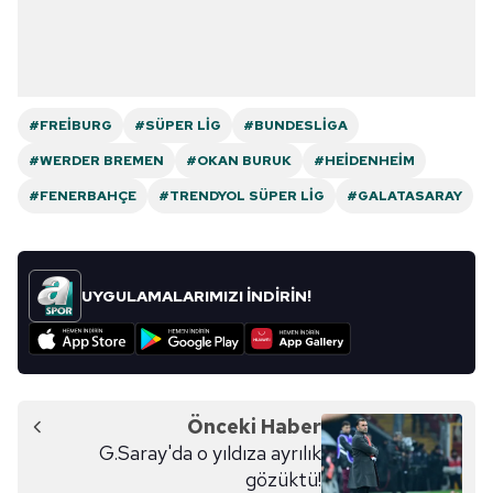
#FREIBURG
#SÜPER LIG
#BUNDESLIGA
#WERDER BREMEN
#OKAN BURUK
#HEIDENHEIM
#FENERBAHÇE
#TRENDYOL SÜPER LIG
#GALATASARAY
UYGULAMALARIMIZI İNDİRİN!
Önceki Haber
G.Saray'da o yıldıza ayrılık
gözüktü!