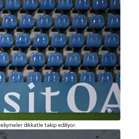
 çerezlerle ilgili bilgi almak için lütfen
tıklayınız
.
lişmeler dikkatle takip ediliyor.