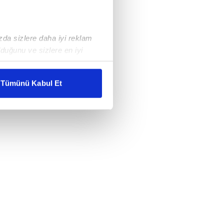
ızda sizlere daha iyi reklam
duğunu ve sizlere en iyi
liyetlerimizi karşılamak
Tümünü Kabul Et
ar gösterilmeyecektir."
çerezler kullanılmaktadır. Bu
u hizmetlerinin sunulması
i ve sizlere yönelik
nılacaktır.
kin detaylı bilgi için Ayarlar
ak ve sitemizde ilgili