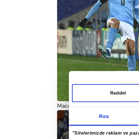
Reddet
Maccabi Haifa'nın 19 yaşındaki kana
Rıza
"Sitelerimizde reklam ve paza