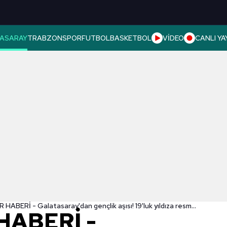
ASARAY
TRABZONSPOR
FUTBOL
BASKETBOL
VİDEO
CANLI YA
TRANSFER HABERİ - Galatasaray'dan gençlik aşısı! 19'luk yıldıza resmi teklif
HABERİ -