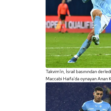
Takvim'in, İsrail basınından derledi
Maccabi Haifa'da oynayan Anan Khal