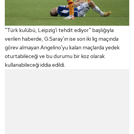
kullanılmaktadır. Diğer çerezler, sitemizin daha işlevsel
kılınması ve kişiselleştirilmesi ve sizlere yönelik
reklam/pazarlama faaliyetlerinin yapılması, amaçlarıyla
sınırlı olarak açık rızanız dahilinde kullanılacaktır.
"Türk kulübü, Leipzig'i tehdit ediyor" başlığıyla
verilen haberde, G.Saray'ın ise son iki lig maçında
Çerezlere ilişkin tercihlerinizi aşağıda yer alan panel
görev almayan Angelino'yu kalan maçlarda yedek
vasıtasıyla belirleyebilirsiniz. Çerezlere ilişkin detaylı bilgi
oturtabileceği ve bu durumu bir koz olarak
için Ayarlar butonuna tıklayabilir,
Çerez Bilgilendirme
Metnimizi
ziyaret edebilirsiniz.
kullanabileceği iddia edildi.
6698 sayılı Kişisel Verilerin Korunması Kanunu uyarınca
hazırlanmış Aydınlatma Metnimizi okumak ve sitemizde
ilgili mevzuata uygun olarak kullanılan çerezlerle ilgili bilgi
almak için lütfen
tıklayınız
.