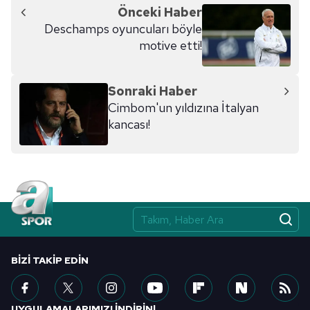
Önceki Haber
Deschamps oyuncuları böyle
motive etti!
Sonraki Haber
Cimbom'un yıldızına İtalyan
kancası!
BIZI TAKIP EDIN
UYGULAMALARIMIZI İNDİRİN!