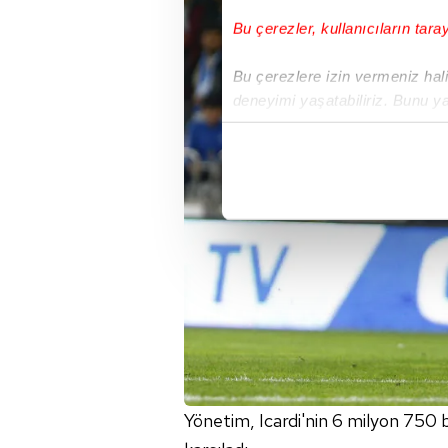
Bu çerezler, kullanıcıların tara
Bu çerezlere izin vermeniz halin
deneyimi yaşatabiliriz. Bunu y
içerikleri sunabilmek adına el
noktasında tek gelir kalemimiz 
Her halükârda, kullanıcılar, bu 
Sizlere daha iyi bir hizmet sun
çerezler vasıtasıyla çeşitli kiş
amacıyla kullanılmaktadır. Diğer
reklam/pazarlama faaliyetlerinin
Çerezlere ilişkin tercihlerinizi 
butonuna tıklayabilir,
Çerez Bi
Yönetim, Icardi'nin 6 milyon 750 
6698 sayılı Kişisel Verilerin 