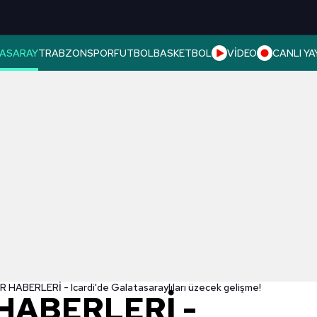
ASARAY
TRABZONSPOR
FUTBOL
BASKETBOL
VİDEO
CANLI YA
HABERLERİ - Icardi'de Galatasaraylıları üzecek gelişme!
HABERLERİ -