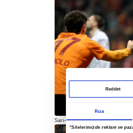
Reddet
Rıza
Sarı-kırmızılılar,
PSG
forması giyen
"Sitelerimizde reklam ve paza