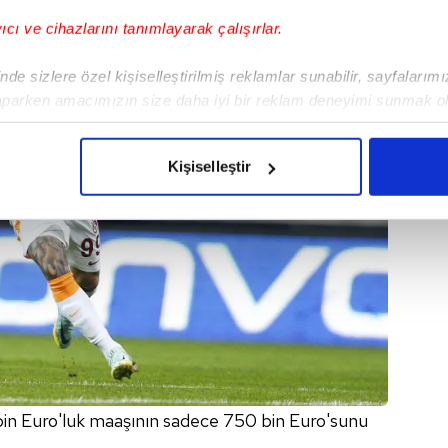
yıcı ve cihazlarını tanımlayarak çalışırlar.
de sizlere özel kişiselleştirilmiş reklamlar sunabilir, sayfalarım
aparken amacımızın size daha iyi bir reklam deneyimi sunmak ol
imizden gelen çabayı gösterdiğimizi ve bu noktada, reklamların ma
olduğunu sizlere hatırlatmak isteriz.
Kişiselleştir
çerezlere izin vermedikleri takdirde, kullanıcılara hedefli reklaml
abilmek için İnternet Sitemizde kendimize ve üçüncü kişilere ait 
isel verileriniz işlenmekte olup gerekli olan çerezler bilgi toplum
 çerezler, sitemizin daha işlevsel kılınması ve kişiselleştirilmes
 yapılması, amaçlarıyla sınırlı olarak açık rızanız dahilinde kulla
aşağıda yer alan panel vasıtasıyla belirleyebilirsiniz. Çerezlere iliş
lgilendirme Metnimizi
ziyaret edebilirsiniz.
bin Euro'luk maaşının sadece 750 bin Euro'sunu
Korunması Kanunu uyarınca hazırlanmış Aydınlatma Metnimizi okum