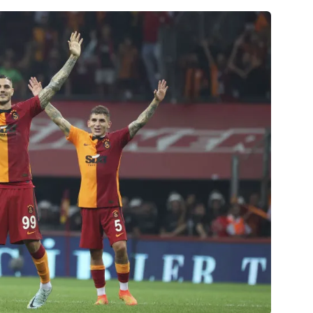
 çerezlerle ilgili bilgi almak için lütfen
tıklayınız
.