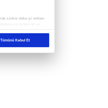
ızda sizlere daha iyi reklam
duğunu ve sizlere en iyi
liyetlerimizi karşılamak
Tümünü Kabul Et
ar gösterilmeyecektir."
çerezler kullanılmaktadır. Bu
u hizmetlerinin sunulması
i ve sizlere yönelik
nılacaktır.
kin detaylı bilgi için Ayarlar
ak ve sitemizde ilgili