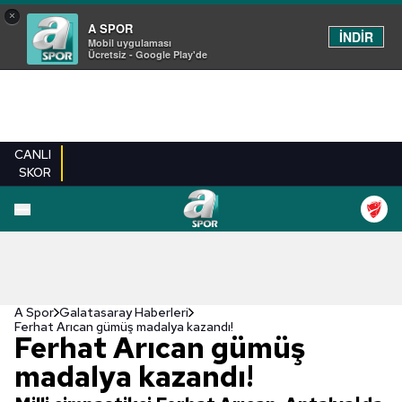
×
A SPOR
İNDİR
Mobil uygulaması
Ücretsiz - Google Play'de
CANLI
SKOR
A Spor
Galatasaray Haberleri
Ferhat Arıcan gümüş madalya kazandı!
Ferhat Arıcan gümüş
madalya kazandı!