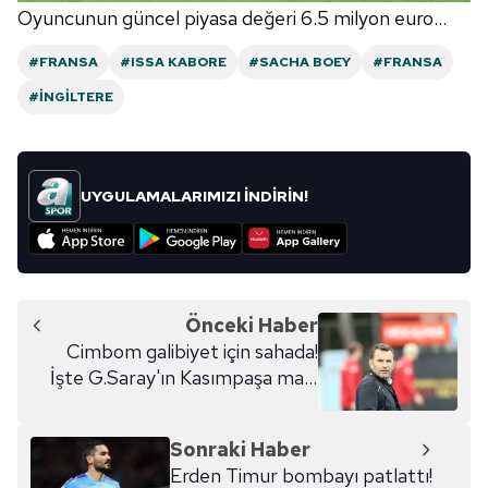
Oyuncunun güncel piyasa değeri 6.5 milyon euro...
#FRANSA
#ISSA KABORE
#SACHA BOEY
#FRANSA
#İNGILTERE
UYGULAMALARIMIZI İNDİRİN!
Önceki Haber
Cimbom galibiyet için sahada!
İşte G.Saray'ın Kasımpaşa maçı
11'i
Sonraki Haber
Erden Timur bombayı patlattı!