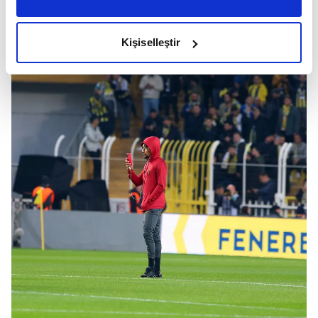
amacımızın size daha iyi bir reklam deneyimi sunmak
olduğunu ve sizlere en iyi içerikleri sunabilmek adına
Kişiselleştir
elimizden gelen çabayı gösterdiğimizi ve bu noktada,
reklamların maliyetlerimizi karşılamak noktasında tek gelir
kalemimiz olduğunu sizlere hatırlatmak isteriz.
Her halükârda, kullanıcılar, bu çerezlere izin vermedikleri
takdirde, kullanıcılara hedefli reklamlar
gösterilmeyecektir."
Sizlere daha iyi bir hizmet sunabilmek için İnternet
Sitemizde kendimize ve üçüncü kişilere ait çerezler
kullanılmaktadır. Bu çerezler vasıtasıyla çeşitli kişisel
verileriniz işlenmekte olup gerekli olan çerezler bilgi
toplumu hizmetlerinin sunulması amacıyla
kullanılmaktadır. Diğer çerezler, sitemizin daha işlevsel
kılınması ve kişiselleştirilmesi ve sizlere yönelik
reklam/pazarlama faaliyetlerinin yapılması, amaçlarıyla