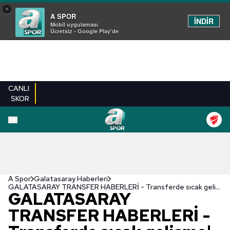
×
A SPOR
İNDİR
Mobil uygulaması
Ücretsiz - Google Play'de
CANLI
SKOR
A Spor
Galatasaray Haberleri
GALATASARAY TRANSFER HABERLERİ - Transferde sıcak gelişme! Sacha Boey...
GALATASARAY
TRANSFER HABERLERİ -