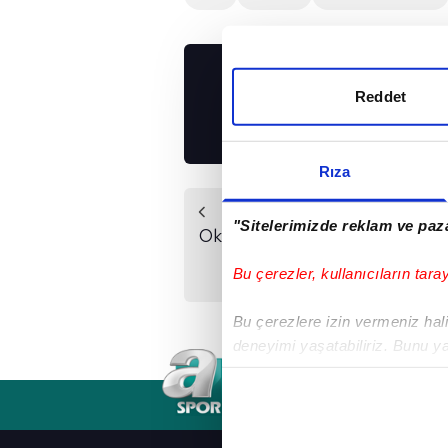
UYGULAMALARIMIZ
Reddet
İNDİRİN!
Rıza
Önceki Haber
"Sitelerimizde reklam ve paza
Okan Buruk'tan Icardi
sözleri!
Bu çerezler, kullanıcıların tara
Bu çerezlere izin vermeniz halin
deneyimi yaşatabiliriz. Bunu y
içerikleri sunabilmek adına el
noktasında tek gelir kalemimiz 
RSS
YAYIN AKIŞI
FREKANSLAR
Her halükârda, kullanıcılar, bu 