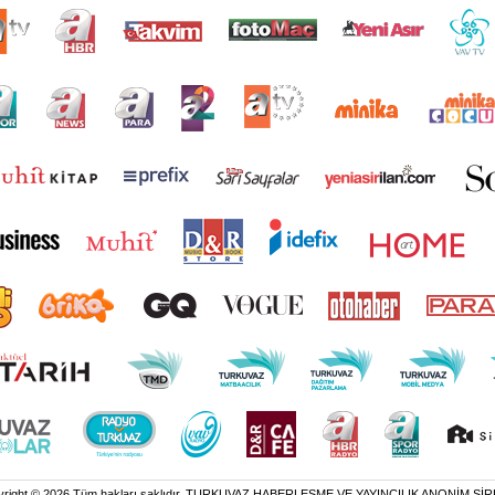
yright © 2026 Tüm hakları saklıdır. TURKUVAZ HABERLEŞME VE YAYINCILIK ANONİM ŞİR