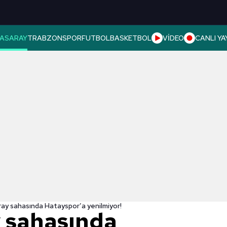
ASARAY
TRABZONSPOR
FUTBOL
BASKETBOL
VİDEO
CANLI YA
ay sahasında Hatayspor’a yenilmiyor!
 sahasında