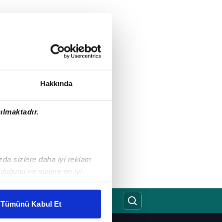
Hakkında
ılmaktadır.
ızda sizlere daha iyi reklam
duğunu ve sizlere en iyi
liyetlerimizi karşılamak
Tümünü Kabul Et
ar gösterilmeyecektir."