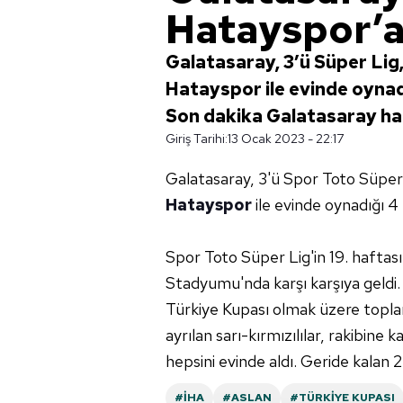
Hatayspor’a
Galatasaray, 3’ü Süper Lig,
Hatayspor ile evinde oynadığ
Son dakika Galatasaray hab
Giriş Tarihi:
13 Ocak 2023 - 22:17
Galatasaray, 3'ü Spor Toto Süper L
Hatayspor
ile evinde oynadığı 4
Spor Toto Süper Lig'in 19. haftas
Stadyumu'nda karşı karşıya geldi. 
Türkiye Kupası olmak üzere topla
ayrılan sarı-kırmızılılar, rakibine ka
hepsini evinde aldı. Geride kalan
#İHA
#ASLAN
#TÜRKIYE KUPASI