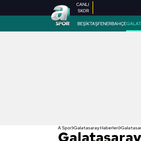
CANLI
SKOR
BEŞİKTAŞ
FENERBAHÇE
GALAT
A Spor
Galatasaray Haberleri
Galatasar
Galatasaray