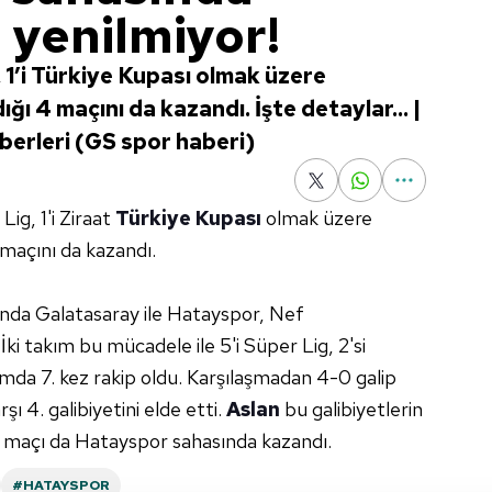
 yenilmiyor!
 1’i Türkiye Kupası olmak üzere
ı 4 maçını da kazandı. İşte detaylar... |
erleri (GS spor haberi)
ig, 1'i Ziraat
Türkiye Kupası
olmak üzere
 maçını da kazandı.
ında Galatasaray ile Hatayspor, Nef
İki takım bu mücadele ile 5'i Süper Lig, 2'si
mda 7. kez rakip oldu. Karşılaşmadan 4-0 galip
rşı 4. galibiyetini elde etti.
Aslan
bu galibiyetlerin
 2 maçı da Hatayspor sahasında kazandı.
#HATAYSPOR