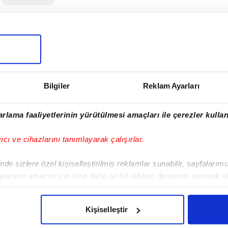
I
Bilgiler
Reklam Ayarları
Sonraki Haber
rlama faaliyetlerinin yürütülmesi amaçları ile çerezler kullan
Okan Buruk tarihe
geçti
yıcı ve cihazlarını tanımlayarak çalışırlar.
de sizlere özel kişiselleştirilmiş reklamlar sunabilir, sayfalarım
aparken amacımızın size daha iyi bir reklam deneyimi sunmak ol
imizden gelen çabayı gösterdiğimizi ve bu noktada, reklamların ma
olduğunu sizlere hatırlatmak isteriz.
VERI POLITIKASI
GIZLILIK BILDIRIMI
KÜNYE / İLETIŞIM
Kişiselleştir
çerezlere izin vermedikleri takdirde, kullanıcılara hedefli reklaml