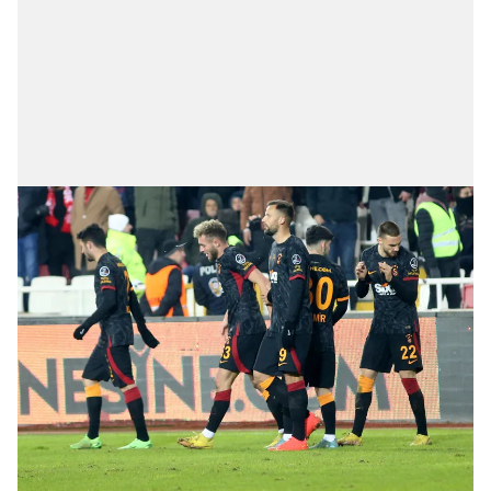
verileriniz işlenmekte olup gerekli olan çerezler bilgi
toplumu hizmetlerinin sunulması amacıyla
kullanılmaktadır. Diğer çerezler, sitemizin daha işlevsel
kılınması ve kişiselleştirilmesi ve sizlere yönelik
reklam/pazarlama faaliyetlerinin yapılması, amaçlarıyla
sınırlı olarak açık rızanız dahilinde kullanılacaktır.
Çerezlere ilişkin tercihlerinizi aşağıda yer alan panel
vasıtasıyla belirleyebilirsiniz. Çerezlere ilişkin detaylı bilgi
için Ayarlar butonuna tıklayabilir,
Çerez Bilgilendirme
Metnimizi
ziyaret edebilirsiniz.
6698 sayılı Kişisel Verilerin Korunması Kanunu uyarınca
hazırlanmış Aydınlatma Metnimizi okumak ve sitemizde
ilgili mevzuata uygun olarak kullanılan çerezlerle ilgili bilgi
almak için lütfen
tıklayınız
.