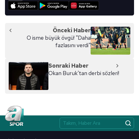
Önceki Haber
O isme büyük övgü! "Daha
fazlasını verdi"
Sonraki Haber
Okan Buruk'tan derbi sözleri!