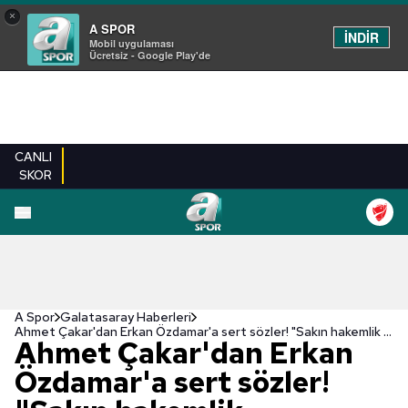
×
A SPOR
İNDİR
Mobil uygulaması
Ücretsiz - Google Play'de
CANLI
SKOR
A Spor
Galatasaray Haberleri
Ahmet Çakar'dan Erkan Özdamar'a sert sözler! "Sakın hakemlik yaptırmayın"
Ahmet Çakar'dan Erkan
Özdamar'a sert sözler!