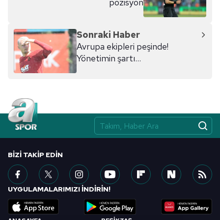
pozisyon
kılınması ve kişiselleştirilmesi ve sizlere yönelik
reklam/pazarlama faaliyetlerinin yapılması, amaçlarıyla
sınırlı olarak açık rızanız dahilinde kullanılacaktır.
Sonraki Haber
Avrupa ekipleri peşinde!
Çerezlere ilişkin tercihlerinizi aşağıda yer alan panel
Yönetimin şartı...
vasıtasıyla belirleyebilirsiniz. Çerezlere ilişkin detaylı bilgi
için Ayarlar butonuna tıklayabilir,
Çerez Bilgilendirme
Metnimizi
ziyaret edebilirsiniz.
6698 sayılı Kişisel Verilerin Korunması Kanunu uyarınca
hazırlanmış Aydınlatma Metnimizi okumak ve sitemizde
ilgili mevzuata uygun olarak kullanılan çerezlerle ilgili bilgi
almak için lütfen
tıklayınız
.
BIZI TAKIP EDIN
UYGULAMALARIMIZI İNDİRİN!