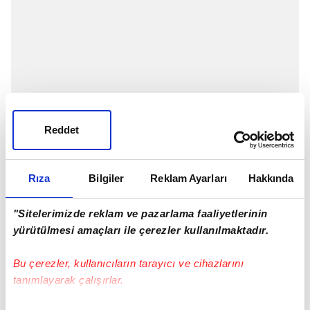
Reddet
Süper Lig'in 11. haftasında Galatasaray ile
Rıza
Bilgiler
Reklam Ayarları
Hakkında
Alanyaspor, Nef Stadyumu'nda karşı karşıya geldi
karşılaşmanın 24. dakikasında Mauro Icadi topu
"Sitelerimizde reklam ve pazarlama faaliyetlerinin
ağlara gönderdi. Ancak hakem ofsayt gerekçesiyle
yürütülmesi amaçları ile çerezler kullanılmaktadır.
golü iptal etti.
İŞTE O POZİSYON
Bu çerezler, kullanıcıların tarayıcı ve cihazlarını
tanımlayarak çalışırlar.