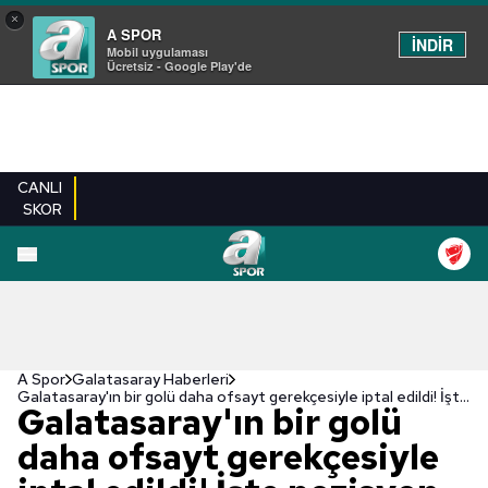
×
A SPOR
İNDİR
Mobil uygulaması
Ücretsiz - Google Play'de
CANLI
SKOR
A Spor
Galatasaray Haberleri
Galatasaray'ın bir golü daha ofsayt gerekçesiyle iptal edildi! İşte pozisyon...
Galatasaray'ın bir golü
daha ofsayt gerekçesiyle