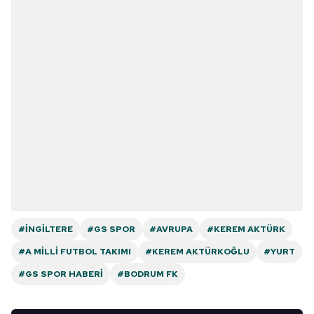
#İNGILTERE
#GS SPOR
#AVRUPA
#KEREM AKTÜRK
#A MILLI FUTBOL TAKIMI
#KEREM AKTÜRKOĞLU
#YURT
#GS SPOR HABERI
#BODRUM FK