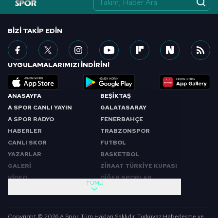
BIZI TAKIP EDIN
UYGULAMALARIMIZI İNDİRİN!
ANASAYFA
BEŞİKTAŞ
A SPOR CANLI YAYIN
GALATASARAY
A SPOR RADYO
FENERBAHÇE
HABERLER
TRABZONSPOR
CANLI SKOR
FUTBOL
YAZARLAR
BASKETBOL
GALERİ
ZİRAAT TÜRKİYE KUPASI
VİDEO
DİĞER SPORLAR
TÜMÜ
PROGRAMLAR
VIDEO
SABAH SPORU
FUTBOL
Copyright © 2026 A Spor. Tüm Hakları Saklıdır. Turkuvaz Haberleşme ve