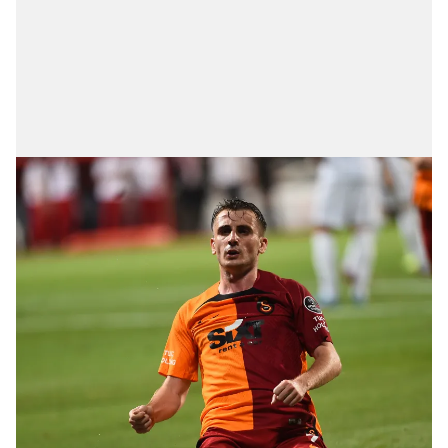
vasıtasıyla belirleyebilirsiniz. Çerezlere ilişkin detaylı bilgi
için Ayarlar butonuna tıklayabilir,
Çerez Bilgilendirme
Metnimizi
ziyaret edebilirsiniz.
6698 sayılı Kişisel Verilerin Korunması Kanunu uyarınca
hazırlanmış Aydınlatma Metnimizi okumak ve sitemizde
ilgili mevzuata uygun olarak kullanılan çerezlerle ilgili bilgi
almak için lütfen
tıklayınız
.