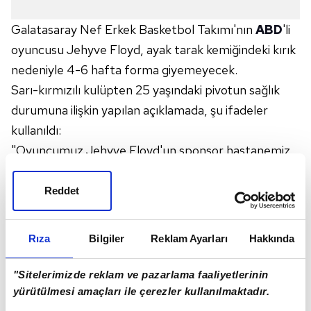
Galatasaray Nef Erkek Basketbol Takımı'nın
ABD
'li
oyuncusu Jehyve Floyd, ayak tarak kemiğindeki kırık
nedeniyle 4-6 hafta forma giyemeyecek.
Sarı-kırmızılı kulüpten 25 yaşındaki pivotun sağlık
durumuna ilişkin yapılan açıklamada, şu ifadeler
kullanıldı:
"Oyuncumuz Jehyve Floyd'un sponsor hastanemiz
Medical Park'ta yapılan kontrolleri sonucunda, ayak
tarak kemiğinde kırık tespit edilmiştir. Tedavi
Reddet
sürecinin 4-6 hafta arası sürmesi öngörülen
oyuncumuza geçmiş olsun dileklerimizi iletiyoruz."
Rıza
Bilgiler
Reklam Ayarları
Hakkında
"Sitelerimizde reklam ve pazarlama faaliyetlerinin
yürütülmesi amaçları ile çerezler kullanılmaktadır.