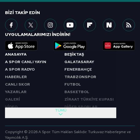
BIZI TAKIP EDIN
UYGULAMALARIMIZI İNDİRİN!
ANASAYFA
BEŞİKTAŞ
A SPOR CANLI YAYIN
GALATASARAY
A SPOR RADYO
FENERBAHÇE
HABERLER
TRABZONSPOR
CANLI SKOR
FUTBOL
YAZARLAR
BASKETBOL
GALERİ
ZİRAAT TÜRKİYE KUPASI
VİDEO
DİĞER SPORLAR
TÜMÜ
PROGRAMLAR
VIDEO
SABAH SPORU
FUTBOL
Copyright © 2026 A Spor. Tüm Hakları Saklıdır. Turkuvaz Haberleşme ve
SPOR GÜNDEMİ
BASKETBOL
Yayıncılık A.Ş.