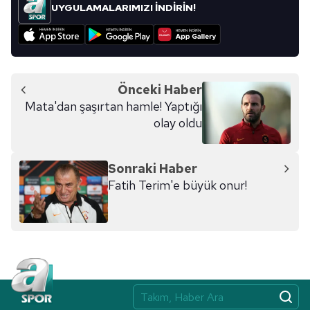
kullanılmaktadır. Bu çerezler vasıtasıyla çeşitli kişisel
UYGULAMALARIMIZI İNDİRİN!
verileriniz işlenmekte olup gerekli olan çerezler bilgi
toplumu hizmetlerinin sunulması amacıyla
kullanılmaktadır. Diğer çerezler, sitemizin daha işlevsel
kılınması ve kişiselleştirilmesi ve sizlere yönelik
reklam/pazarlama faaliyetlerinin yapılması, amaçlarıyla
Önceki Haber
sınırlı olarak açık rızanız dahilinde kullanılacaktır.
Mata'dan şaşırtan hamle! Yaptığı
olay oldu
Çerezlere ilişkin tercihlerinizi aşağıda yer alan panel
vasıtasıyla belirleyebilirsiniz. Çerezlere ilişkin detaylı bilgi
Sonraki Haber
için Ayarlar butonuna tıklayabilir,
Çerez Bilgilendirme
Fatih Terim'e büyük onur!
Metnimizi
ziyaret edebilirsiniz.
6698 sayılı Kişisel Verilerin Korunması Kanunu uyarınca
hazırlanmış Aydınlatma Metnimizi okumak ve sitemizde
ilgili mevzuata uygun olarak kullanılan çerezlerle ilgili bilgi
almak için lütfen
tıklayınız
.