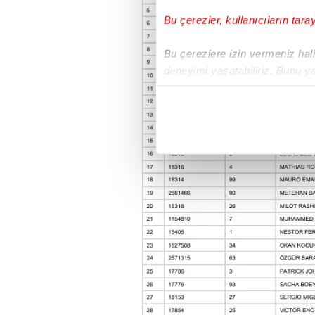
Bu çerezler, kullanıcıların tara
Bu çerezlere izin vermeniz halin
deneyimi yaşatabiliriz. Bunu y
içerikleri sunabilmek adına el
noktasında tek gelir kalemimiz 
Her halükârda, kullanıcılar, bu 
Sizlere daha iyi bir hizmet sun
çerezler vasıtasıyla çeşitli kiş
amacıyla kullanılmaktadır. Diğer
reklam/pazarlama faaliyetlerinin
Çerezlere ilişkin tercihlerinizi 
butonuna tıklayabilir,
Çerez Bi
6698 sayılı Kişisel Verilerin 