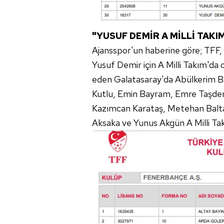
mevzuata uygun olarak kullanılan
"YUSUF DEMİR A MİLLİ TAK
Ajansspor'un haberine göre; TFF, y
Yusuf Demir için A Milli Takım'da
eden Galatasaray'da Abülkerim Bar
Kutlu, Emin Bayram, Emre Taşdem
Kazımcan Karataş, Metehan Balt
Aksaka ve Yunus Akgün A Milli Ta