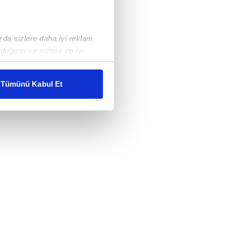
ızda sizlere daha iyi reklam
duğunu ve sizlere en iyi
liyetlerimizi karşılamak
Tümünü Kabul Et
ar gösterilmeyecektir."
çerezler kullanılmaktadır. Bu
u hizmetlerinin sunulması
i ve sizlere yönelik
nılacaktır.
kin detaylı bilgi için Ayarlar
ak ve sitemizde ilgili