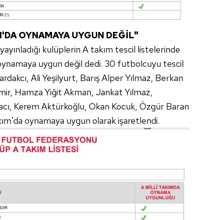
 çerezlerle ilgili bilgi almak için lütfen
tıklayınız
.
IM'DA OYNAMAYA UYGUN DEĞİL"
ayınladığı kulüplerin A takım tescil listelerinde
 oynamaya uygun değil dedi. 30 futbolcuyu tescil
dakcı, Ali Yeşilyurt, Barış Alper Yılmaz, Berkan
ir, Hamza Yiğit Akman, Jankat Yılmaz,
acı, Kerem Aktürkoğlu, Okan Kocuk, Özgür Baran
kım'da oynamaya uygun olarak işaretlendi.