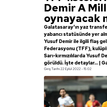
Demir A Mill
oynayacak 
Galatasaray'ın yaz transf
yabancı statüsünde yer alm
Yusuf Demir ile ilgili flaş 
Federasyonu (TFF), kulüpler
Sarı-kırmızılılarda Yusuf D
görüldü. İşte detaylar... |
Giriş Tarihi:
22 Eylül 2022 - 15:02