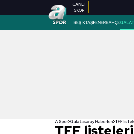
CANLI
SKOR
BEŞİKTAŞ
FENERBAHÇE
GALAT
A Spor
Galatasaray Haberleri
TFF listel
TFF listeleri