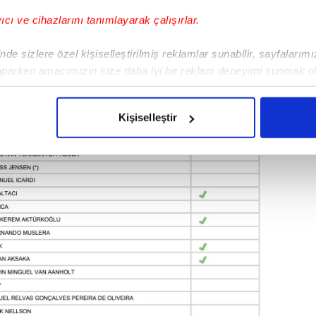
yıcı ve cihazlarını tanımlayarak çalışırlar.
de sizlere özel kişiselleştirilmiş reklamlar sunabilir, sayfalarım
aparken amacımızın size daha iyi bir reklam deneyimi sunmak ol
imizden gelen çabayı gösterdiğimizi ve bu noktada, reklamların ma
olduğunu sizlere hatırlatmak isteriz.
Kişiselleştir
çerezlere izin vermedikleri takdirde, kullanıcılara hedefli reklaml
abilmek için İnternet Sitemizde kendimize ve üçüncü kişilere ait 
isel verileriniz işlenmekte olup gerekli olan çerezler bilgi toplum
 çerezler, sitemizin daha işlevsel kılınması ve kişiselleştirilmes
 yapılması, amaçlarıyla sınırlı olarak açık rızanız dahilinde kulla
aşağıda yer alan panel vasıtasıyla belirleyebilirsiniz. Çerezlere iliş
lgilendirme Metnimizi
ziyaret edebilirsiniz.
Korunması Kanunu uyarınca hazırlanmış Aydınlatma Metnimizi okum