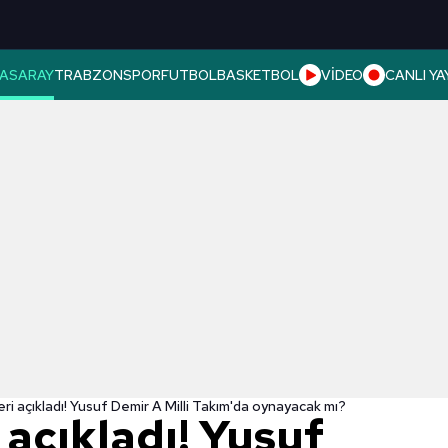
ASARAY
TRABZONSPOR
FUTBOL
BASKETBOL
VİDEO
CANLI YA
eri açıkladı! Yusuf Demir A Milli Takım'da oynayacak mı?
 açıkladı! Yusuf