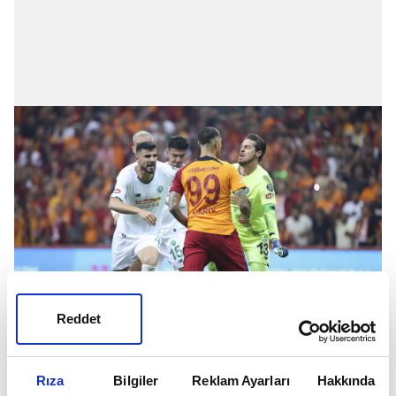
Reddet
İnfobae.com sitesi, "Mauro Icardi, Galatasaray ile ilk
Rıza
Bilgiler
Reklam Ayarları
Hakkında
maçında şov yaptı. Galibiyet golünün anahtarıydı ve