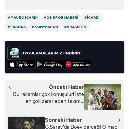
#MAURO ICARDI
#GS SPOR HABERI
#İCARDI
#FRANSA
#KONYASPOR
#ARJANTIN
UYGULAMALARIMIZI İNDİRİN!
Önceki Haber
Bu rakamlar çok konuşulur! İşte
en çok zarar eden takım...
Sonraki Haber
G.Saray'da Boey gerçeği! O maç