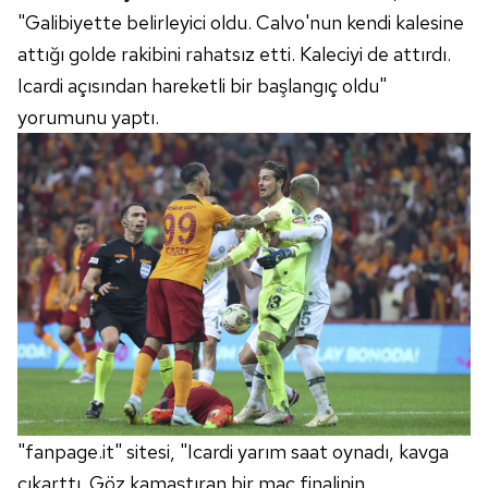
ilgili mevzuata uygun olarak kullanılan çerezlerle ilgili bilgi
"Galibiyette belirleyici oldu. Calvo'nun kendi kalesine
almak için lütfen
tıklayınız
.
attığı golde rakibini rahatsız etti. Kaleciyi de attırdı.
Icardi açısından hareketli bir başlangıç oldu"
yorumunu yaptı.
"fanpage.it" sitesi, "Icardi yarım saat oynadı, kavga
çıkarttı. Göz kamaştıran bir maç finalinin