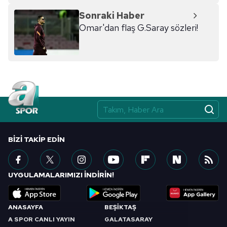
Sonraki Haber
Omar'dan flaş G.Saray sözleri!
BIZI TAKIP EDIN
UYGULAMALARIMIZI İNDİRİN!
ANASAYFA
BEŞİKTAŞ
A SPOR CANLI YAYIN
GALATASARAY