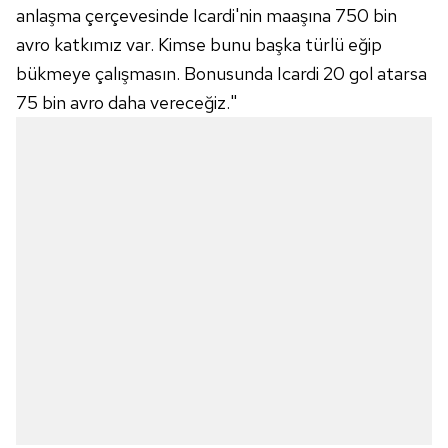
anlaşma çerçevesinde Icardi'nin maaşına 750 bin
reklam/pazarlama faaliyetlerinin yapılması, amaçlarıyla
sınırlı olarak açık rızanız dahilinde kullanılacaktır.
avro katkımız var. Kimse bunu başka türlü eğip
bükmeye çalışmasın. Bonusunda Icardi 20 gol atarsa
Çerezlere ilişkin tercihlerinizi aşağıda yer alan panel
75 bin avro daha vereceğiz."
vasıtasıyla belirleyebilirsiniz. Çerezlere ilişkin detaylı bilgi
için Ayarlar butonuna tıklayabilir,
Çerez Bilgilendirme
Metnimizi
ziyaret edebilirsiniz.
6698 sayılı Kişisel Verilerin Korunması Kanunu uyarınca
hazırlanmış Aydınlatma Metnimizi okumak ve sitemizde
ilgili mevzuata uygun olarak kullanılan çerezlerle ilgili bilgi
almak için lütfen
tıklayınız
.