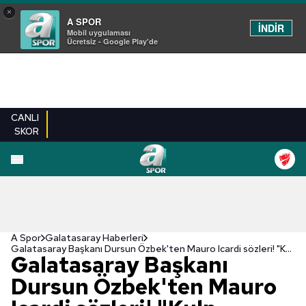
×
A SPOR
İNDİR
Mobil uygulaması
Ücretsiz - Google Play'de
CANLI
SKOR
A Spor
Galatasaray Haberleri
Galatasaray Başkanı Dursun Özbek'ten Mauro Icardi sözleri! "Kulp takmaya çalışıyorlar"
Galatasaray Başkanı
Dursun Özbek'ten Mauro