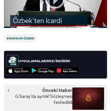
Özbek'ten Icardi
sözleri! "Kulp takmaya
çalışıyorlar"
#DURSUN ÖZBEK
UYGULAMALARIMIZI İNDİRİN!
Önceki Haber
G.Saray'da ayrılık! Sözleşmesi
feshedildi