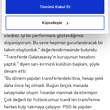
kişiselleştirilmiş reklamlar sunabilir, sayfalarımızda sizlere
bakıldığında kasalarından yaklaşık 5 milyon avro
Tümünü Kabul Et
daha iyi reklam deneyimi yaşatabiliriz. Bunu yaparken
çıktığını söyledi.
amacımızın size daha iyi bir reklam deneyimi sunmak
olduğunu ve sizlere en iyi içerikleri sunabilmek adına
Dursun Özbek, transferde başarılı bir yol izlediklerini
Kişiselleştir
elimizden gelen çabayı gösterdiğimizi ve bu noktada,
kaydederek, "Oynadığımız 6 maçta takımımızı
reklamların maliyetlerimizi karşılamak noktasında tek gelir
izlediniz. İyi bir performans gösterdiğimizi
kalemimiz olduğunu sizlere hatırlatmak isteriz.
düşünüyorum. Bu sene hepimizi gururlandıracak bir
takım oluşturduk." değerlendirmesinde bulundu.
Her halükârda, kullanıcılar, bu çerezlere izin vermedikleri
takdirde, kullanıcılara hedefli reklamlar
"Transferde Galatasaray'ın kuruşunun hesabını
gösterilmeyecektir."
yaptık." diyen sarı-kırmızılı kulübün başkanı, şöyle
devam etti:
Sizlere daha iyi bir hizmet sunabilmek için İnternet
"Bu dönem yapılan transferlerdeki itina, hesap şekli
Sitemizde kendimize ve üçüncü kişilere ait çerezler
daha önce hiç olmadı. Bugün birçok manada
kullanılmaktadır. Bu çerezler vasıtasıyla çeşitli kişisel
verileriniz işlenmekte olup gerekli olan çerezler bilgi
sataşmalar oluyor. İnsanlar inanmak da istemiyor.
toplumu hizmetlerinin sunulması amacıyla
Çok değerli bir futbolcumuz Icardi'nin transferine
kullanılmaktadır. Diğer çerezler, sitemizin daha işlevsel
herkes kulp takmaya çalışıyor. PSG ile yapılan
kılınması ve kişiselleştirilmesi ve sizlere yönelik