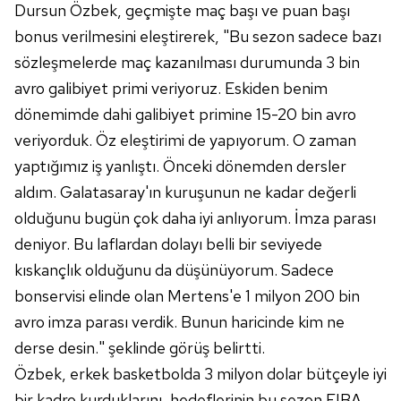
Dursun Özbek, geçmişte maç başı ve puan başı
bonus verilmesini eleştirerek, "Bu sezon sadece bazı
sözleşmelerde maç kazanılması durumunda 3 bin
avro galibiyet primi veriyoruz. Eskiden benim
dönemimde dahi galibiyet primine 15-20 bin avro
veriyorduk. Öz eleştirimi de yapıyorum. O zaman
yaptığımız iş yanlıştı. Önceki dönemden dersler
aldım. Galatasaray'ın kuruşunun ne kadar değerli
olduğunu bugün çok daha iyi anlıyorum. İmza parası
deniyor. Bu laflardan dolayı belli bir seviyede
kıskançlık olduğunu da düşünüyorum. Sadece
bonservisi elinde olan Mertens'e 1 milyon 200 bin
avro imza parası verdik. Bunun haricinde kim ne
derse desin." şeklinde görüş belirtti.
Özbek, erkek basketbolda 3 milyon dolar bütçeyle iyi
bir kadro kurduklarını, hedeflerinin bu sezon FIBA