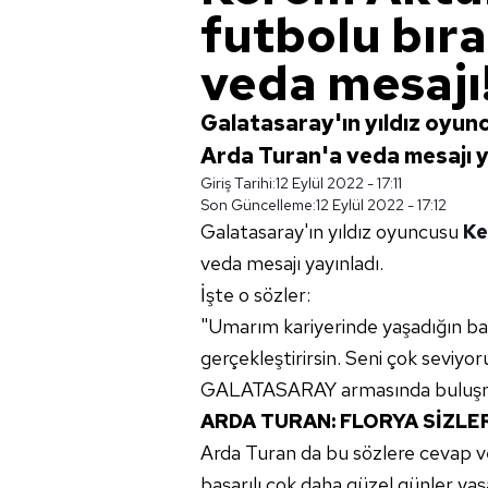
futbolu bır
veda mesajı
Galatasaray'ın yıldız oyun
Arda Turan'a veda mesajı yay
Giriş Tarihi:
12 Eylül 2022 - 17:11
Son Güncelleme:
12 Eylül 2022 - 17:12
Galatasaray'ın yıldız oyuncusu
Ke
veda mesajı yayınladı.
İşte o sözler:
"Umarım kariyerinde yaşadığın baş
gerçekleştirirsin. Seni çok seviyoru
GALATASARAY armasında buluşmu
ARDA TURAN: FLORYA SİZL
Arda Turan da bu sözlere cevap v
başarılı çok daha güzel günler yaş