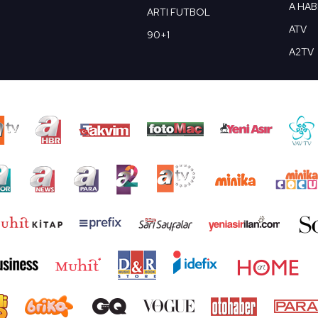
A HA
ARTI FUTBOL
ATV
90+1
A2TV