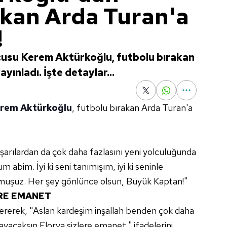
akan Arda Turan'a
!
cusu Kerem Aktürkoğlu, futbolu bırakan
ınladı. İşte detaylar...
rem Aktürkoğlu
, futbolu bırakan Arda Turan'a
arılardan da çok daha fazlasını yeni yolculuğunda
m abim. İyi ki seni tanımışım, iyi ki seninle
şuz. Her şey gönlünce olsun, Büyük Kaptan!"
ERE EMANET
ererek, "Aslan kardeşim inşallah benden çok daha
ayacaksın Florya sizlere emanet." ifadelerini