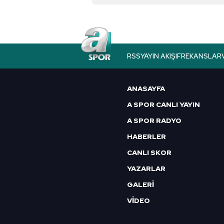
Çerezlere ilişkin tercihlerinizi 
butonuna tıklayabilir,
Çerez Bi
6698 sayılı Kişisel Verilerin 
mevzuata uygun olarak kullanılan
RSS
YAYIN AKIŞI
FREKANSLAR
ANASAYFA
A SPOR CANLI YAYIN
A SPOR RADYO
HABERLER
CANLI SKOR
YAZARLAR
GALERİ
VİDEO