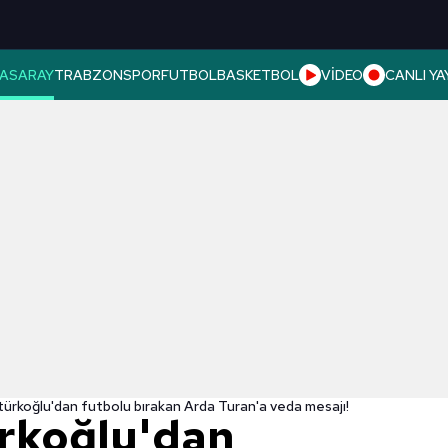
ASARAY
TRABZONSPOR
FUTBOL
BASKETBOL
VİDEO
CANLI YA
ürkoğlu'dan futbolu bırakan Arda Turan'a veda mesajı!
rkoğlu'dan