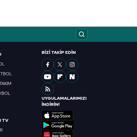
kin detaylı bilgi için Ayarlar
ak ve sitemizde ilgili
BIZI TAKIP EDIN
O
OL
ETBOL
 TAKIM
YBOL
UYGULAMALARIMIZI
R
İNDİRİN!
I TV
OR