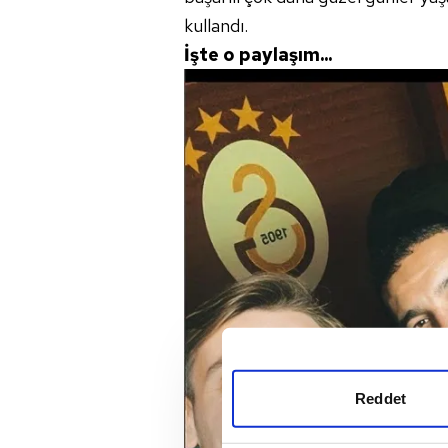
kullandı.
İşte o paylaşım...
Reddet