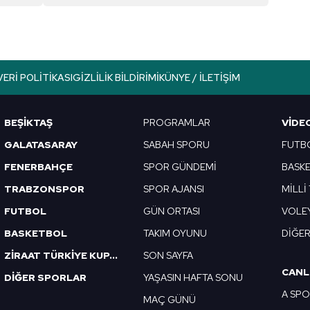
aşağıda yer alan panel vasıtasıyla belirleyebilirsiniz. Çerezlere iliş
lgilendirme Metnimizi
ziyaret edebilirsiniz.
Korunması Kanunu uyarınca hazırlanmış Aydınlatma Metnimizi okum
 çerezlerle ilgili bilgi almak için lütfen
tıklayınız
.
VERI POLITIKASI
GIZLILIK BILDIRIMI
KÜNYE / İLETIŞIM
BEŞİKTAŞ
PROGRAMLAR
VIDE
GALATASARAY
SABAH SPORU
FUTB
FENERBAHÇE
SPOR GÜNDEMİ
BASK
TRABZONSPOR
SPOR AJANSI
MİLLİ
FUTBOL
GÜN ORTASI
VOLE
BASKETBOL
TAKIM OYUNU
DİĞE
ZİRAAT TÜRKİYE KUPASI
SON SAYFA
CANL
DİĞER SPORLAR
YAŞASIN HAFTA SONU
A SP
MAÇ GÜNÜ