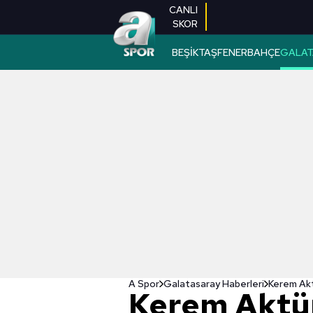
CANLI
SKOR
BEŞİKTAŞ
FENERBAHÇE
GALAT
A Spor
Galatasaray Haberleri
Kerem Akt
Kerem Aktü