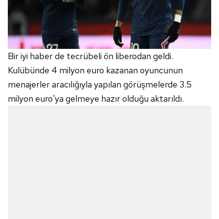
Çerezlere ilişkin tercihlerinizi aşağıda yer alan panel
vasıtasıyla belirleyebilirsiniz. Çerezlere ilişkin detaylı bilgi
için Ayarlar butonuna tıklayabilir,
Çerez Bilgilendirme
Metnimizi
ziyaret edebilirsiniz.
Bir iyi haber de tecrübeli ön liberodan geldi.
6698 sayılı Kişisel Verilerin Korunması Kanunu uyarınca
Kulübünde 4 milyon euro kazanan oyuncunun
hazırlanmış Aydınlatma Metnimizi okumak ve sitemizde
menajerler aracılığıyla yapılan görüşmelerde 3.5
ilgili mevzuata uygun olarak kullanılan çerezlerle ilgili bilgi
milyon euro'ya gelmeye hazır olduğu aktarıldı.
almak için lütfen
tıklayınız
.