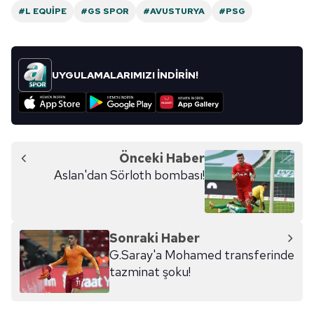
#L EQUIPE
#GS SPOR
#AVUSTURYA
#PSG
UYGULAMALARIMIZI İNDİRİN!
Önceki Haber
Aslan'dan Sörloth bombası!
Sonraki Haber
G.Saray'a Mohamed transferinde
tazminat şoku!