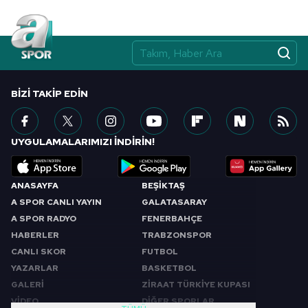
BIZI TAKIP EDIN
UYGULAMALARIMIZI İNDİRİN!
ANASAYFA
BEŞİKTAŞ
A SPOR CANLI YAYIN
GALATASARAY
A SPOR RADYO
FENERBAHÇE
HABERLER
TRABZONSPOR
CANLI SKOR
FUTBOL
YAZARLAR
BASKETBOL
GALERİ
ZİRAAT TÜRKİYE KUPASI
VİDEO
DİĞER SPORLAR