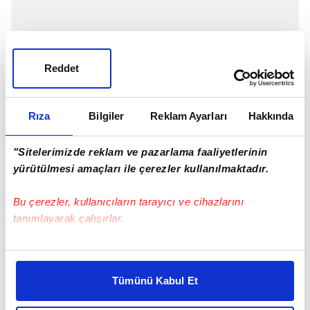
Reddet
Rıza
Bilgiler
Reklam Ayarları
Hakkında
"Sitelerimizde reklam ve pazarlama faaliyetlerinin
yürütülmesi amaçları ile çerezler kullanılmaktadır.
Bu çerezler, kullanıcıların tarayıcı ve cihazlarını
tanımlayarak çalışırlar.
Bu çerezlere izin vermeniz halinde sizlere özel
kişiselleştirilmiş reklamlar sunabilir, sayfalarımızda sizlere
Tümünü Kabul Et
daha iyi reklam deneyimi yaşatabiliriz. Bunu yaparken
amacımızın size daha iyi bir reklam deneyimi sunmak