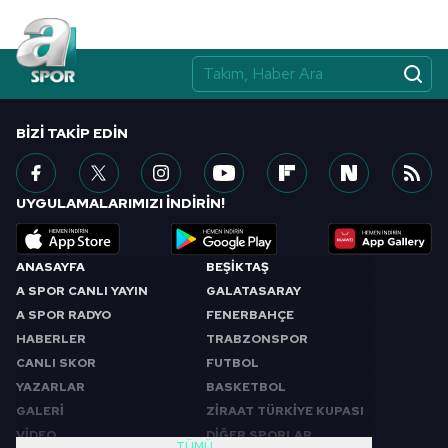
BIZI TAKIP EDIN
UYGULAMALARIMIZI İNDİRİN!
ANASAYFA
BEŞİKTAŞ
A SPOR CANLI YAYIN
GALATASARAY
A SPOR RADYO
FENERBAHÇE
HABERLER
TRABZONSPOR
CANLI SKOR
FUTBOL
YAZARLAR
BASKETBOL
GALERİ
ZİRAAT TÜRKİYE KUPASI
VİDEO
DİĞER SPORLAR
TÜMÜ