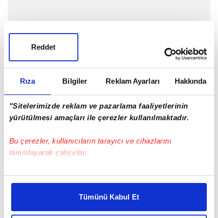
Reddet
Rıza
Bilgiler
Reklam Ayarları
Hakkında
"Sitelerimizde reklam ve pazarlama faaliyetlerinin
yürütülmesi amaçları ile çerezler kullanılmaktadır.
Bu çerezler, kullanıcıların tarayıcı ve cihazlarını
tanımlayarak çalışırlar.
Bu çerezlere izin vermeniz halinde sizlere özel
kişiselleştirilmiş reklamlar sunabilir, sayfalarımızda sizlere
Tümünü Kabul Et
daha iyi reklam deneyimi yaşatabiliriz. Bunu yaparken
amacımızın size daha iyi bir reklam deneyimi sunmak