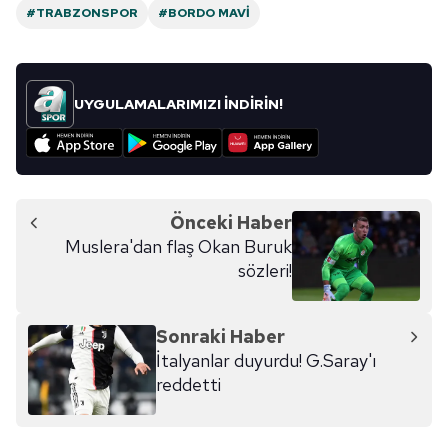
#TRABZONSPOR
#BORDO MAVI
UYGULAMALARIMIZI İNDİRİN!
Önceki Haber
Muslera'dan flaş Okan Buruk
sözleri!
Sonraki Haber
İtalyanlar duyurdu! G.Saray'ı
reddetti