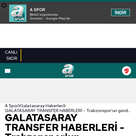
×
A SPOR
İNDİR
Mobil uygulaması
Ücretsiz - Google Play'de
CANLI
SKOR
A Spor
Galatasaray Haberleri
GALATASARAY TRANSFER HABERLERİ - Trabzonspor'un gündemindeydi! Galatasaray için flaş Cheikhou Kouyate iddiası
GALATASARAY
TRANSFER HABERLERİ -