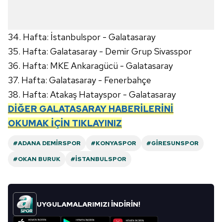
34. Hafta: İstanbulspor - Galatasaray
35. Hafta: Galatasaray - Demir Grup Sivasspor
36. Hafta: MKE Ankaragücü - Galatasaray
37. Hafta: Galatasaray - Fenerbahçe
38. Hafta: Atakaş Hatayspor - Galatasaray
DİĞER GALATASARAY HABERİLERİNİ
OKUMAK İÇİN TIKLAYINIZ
#ADANA DEMIRSPOR
#KONYASPOR
#GIRESUNSPOR
#OKAN BURUK
#İSTANBULSPOR
UYGULAMALARIMIZI İNDİRİN!