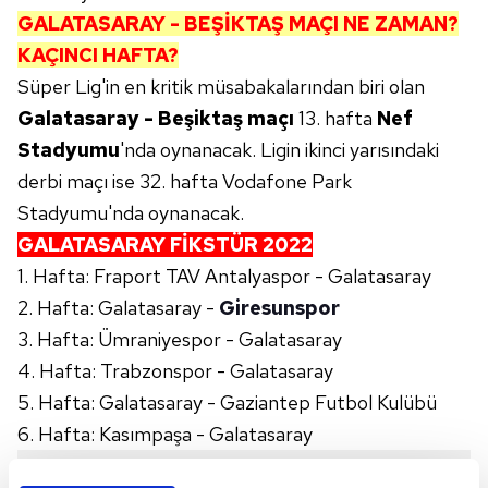
GALATASARAY - BEŞİKTAŞ MAÇI NE ZAMAN?
KAÇINCI HAFTA?
Süper Lig'in en kritik müsabakalarından biri olan
Galatasaray - Beşiktaş maçı
13. hafta
Nef
Stadyumu
'nda oynanacak. Ligin ikinci yarısındaki
derbi maçı ise 32. hafta Vodafone Park
Stadyumu'nda oynanacak.
GALATASARAY FİKSTÜR 2022
1. Hafta: Fraport TAV Antalyaspor - Galatasaray
2. Hafta: Galatasaray -
Giresunspor
3. Hafta: Ümraniyespor - Galatasaray
4. Hafta: Trabzonspor - Galatasaray
5. Hafta: Galatasaray - Gaziantep Futbol Kulübü
6. Hafta: Kasımpaşa - Galatasaray