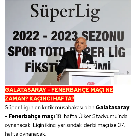
GALATASARAY - FENERBAHÇE MAÇI NE
ZAMAN? KAÇINCI HAFTA?
Süper Lig'in en kritik müsabakası olan
Galatasaray
- Fenerbahçe maçı
18. hafta Ülker Stadyumu'nda
oynanacak. Ligin ikinci yarısındaki derbi maçı ise 37.
hafta oynanacak.