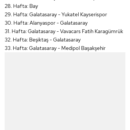
28. Hafta: Bay
Metnimizi
ziyaret edebilirsiniz.
29. Hafta: Galatasaray - Yukatel Kayserispor
6698 sayılı Kişisel Verilerin Korunması Kanunu uyarınca
30. Hafta: Alanyaspor - Galatasaray
hazırlanmış Aydınlatma Metnimizi okumak ve sitemizde
31. Hafta: Galatasaray - Vavacars Fatih Karagümrük
ilgili mevzuata uygun olarak kullanılan çerezlerle ilgili bilgi
32. Hafta: Beşiktaş - Galatasaray
almak için lütfen
tıklayınız
.
33. Hafta: Galatasaray - Medipol Başakşehir