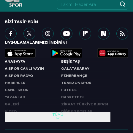
BIZI TAKIP EDIN
UYGULAMALARIMIZI İNDİRİN!
ANASAYFA
BEŞİKTAŞ
A SPOR CANLI YAYIN
GALATASARAY
A SPOR RADYO
FENERBAHÇE
HABERLER
TRABZONSPOR
CANLI SKOR
FUTBOL
YAZARLAR
BASKETBOL
GALERİ
ZİRAAT TÜRKİYE KUPASI
VİDEO
DİĞER SPORLAR
TÜMÜ
PROGRAMLAR
VIDEO
SABAH SPORU
FUTBOL