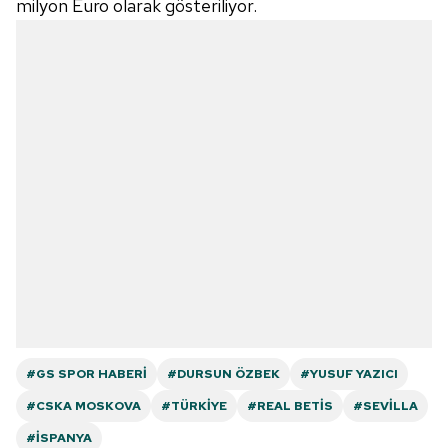
milyon Euro olarak gösteriliyor.
#GS SPOR HABERI
#DURSUN ÖZBEK
#YUSUF YAZICI
#CSKA MOSKOVA
#TÜRKIYE
#REAL BETIS
#SEVILLA
#İSPANYA