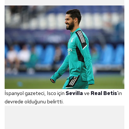
Çerezlere ilişkin tercihlerinizi aşağıda yer alan panel
vasıtasıyla belirleyebilirsiniz. Çerezlere ilişkin detaylı bilgi
için Ayarlar butonuna tıklayabilir,
Çerez Bilgilendirme
Metnimizi
ziyaret edebilirsiniz.
6698 sayılı Kişisel Verilerin Korunması Kanunu uyarınca
hazırlanmış Aydınlatma Metnimizi okumak ve sitemizde
ilgili mevzuata uygun olarak kullanılan çerezlerle ilgili bilgi
almak için lütfen
tıklayınız
.
İspanyol gazeteci, Isco için
Sevilla
ve
Real Betis
'in
devrede olduğunu belirtti.