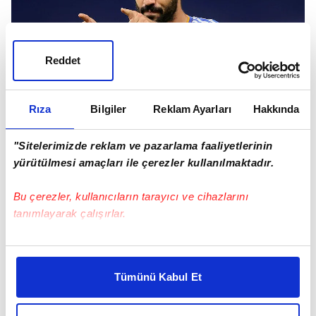
Reddet
Rıza
Bilgiler
Reklam Ayarları
Hakkında
Ancak Isco transferinde sarı-kırmızılılara
İspanya
'dan rakipler var.
"Sitelerimizde reklam ve pazarlama faaliyetlerinin
yürütülmesi amaçları ile çerezler kullanılmaktadır.
Bu çerezler, kullanıcıların tarayıcı ve cihazlarını
tanımlayarak çalışırlar.
Bu çerezlere izin vermeniz halinde sizlere özel
kişiselleştirilmiş reklamlar sunabilir, sayfalarımızda sizlere
Tümünü Kabul Et
daha iyi reklam deneyimi yaşatabiliriz. Bunu yaparken
amacımızın size daha iyi bir reklam deneyimi sunmak
olduğunu ve sizlere en iyi içerikleri sunabilmek adına