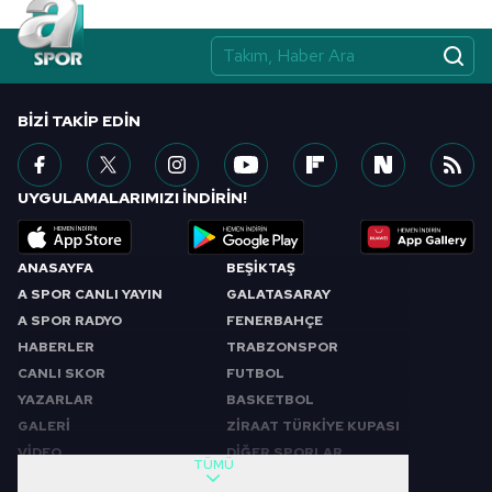
BIZI TAKIP EDIN
UYGULAMALARIMIZI İNDİRİN!
ANASAYFA
BEŞİKTAŞ
A SPOR CANLI YAYIN
GALATASARAY
A SPOR RADYO
FENERBAHÇE
HABERLER
TRABZONSPOR
CANLI SKOR
FUTBOL
YAZARLAR
BASKETBOL
GALERİ
ZİRAAT TÜRKİYE KUPASI
VİDEO
DİĞER SPORLAR
TÜMÜ