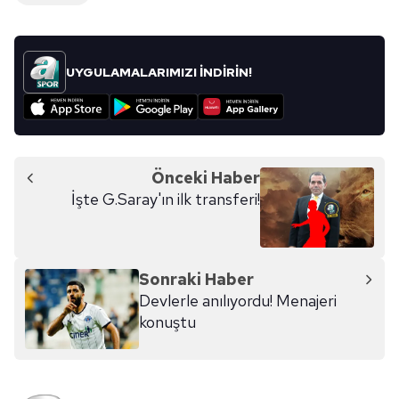
UYGULAMALARIMIZI İNDİRİN!
Önceki Haber
İşte G.Saray'ın ilk transferi!
Sonraki Haber
Devlerle anılıyordu! Menajeri
konuştu