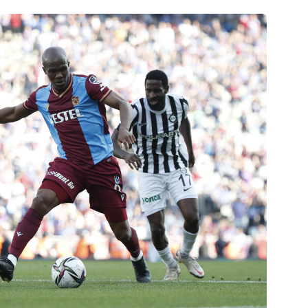
 çerezlerle ilgili bilgi almak için lütfen
tıklayınız
.