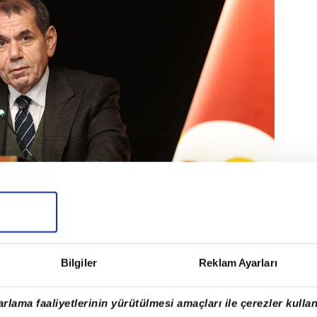
Bilgiler
Reklam Ayarları
Özbek'in en büyük vaadi kuşkusuz Fatih Terim...
rlama faaliyetlerinin yürütülmesi amaçları ile çerezler kullan