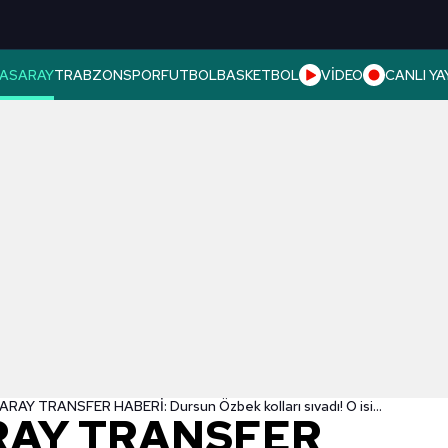
ASARAY
TRABZONSPOR
FUTBOL
BASKETBOL
VİDEO
CANLI YA
GALATASARAY TRANSFER HABERİ: Dursun Özbek kolları sıvadı! O isimle söz kesti
AY TRANSFER