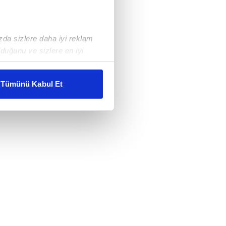
ızda sizlere daha iyi reklam
duğunu ve sizlere en iyi
liyetlerimizi karşılamak
Tümünü Kabul Et
ar gösterilmeyecektir."
çerezler kullanılmaktadır. Bu
u hizmetlerinin sunulması
i ve sizlere yönelik
nılacaktır.
kin detaylı bilgi için Ayarlar
ak ve sitemizde ilgili