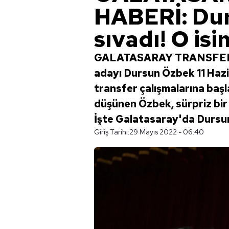
HABERİ: Dur
sıvadı! O isi
GALATASARAY TRANSFER HA
adayı Dursun Özbek 11 Haz
transfer çalışmalarına başl
düşünen Özbek, sürpriz bir 
İşte Galatasaray'da Dursun 
Giriş Tarihi:
29 Mayıs 2022 - 06:40