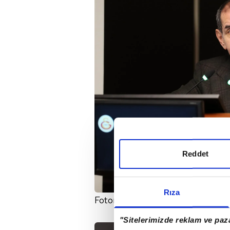
Reddet
Rıza
Fotomaç'ın derlediği habere göre 
"Sitelerimizde reklam ve paza