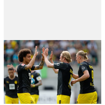
sınırlı olarak açık rızanız dahilinde kullanılacaktır.
Çerezlere ilişkin tercihlerinizi aşağıda yer alan panel
vasıtasıyla belirleyebilirsiniz. Çerezlere ilişkin detaylı bilgi
için Ayarlar butonuna tıklayabilir,
Çerez Bilgilendirme
Metnimizi
ziyaret edebilirsiniz.
6698 sayılı Kişisel Verilerin Korunması Kanunu uyarınca
hazırlanmış Aydınlatma Metnimizi okumak ve sitemizde
ilgili mevzuata uygun olarak kullanılan çerezlerle ilgili bilgi
almak için lütfen
tıklayınız
.