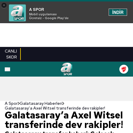
×
A SPOR
İNDİR
Mobil uygulaması
Ücretsiz - Google Play'de
CANLI
SKOR
A Spor
Galatasaray Haberleri
Galatasaray’a Axel Witsel transferinde dev rakipler!
Galatasaray’a Axel Witsel
transferinde dev rakipler!