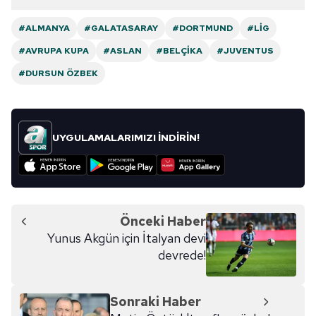
#ALMANYA
#GALATASARAY
#DORTMUND
#LIG
#AVRUPA KUPA
#ASLAN
#BELÇIKA
#JUVENTUS
#DURSUN ÖZBEK
UYGULAMALARIMIZI İNDİRİN!
Önceki Haber
Yunus Akgün için İtalyan devi
devrede!
Sonraki Haber