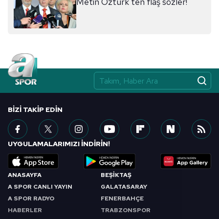
Metin Öztürk'ten flaş sözler!
BIZI TAKIP EDIN
UYGULAMALARIMIZI İNDİRİN!
ANASAYFA
BEŞİKTAŞ
A SPOR CANLI YAYIN
GALATASARAY
A SPOR RADYO
FENERBAHÇE
HABERLER
TRABZONSPOR