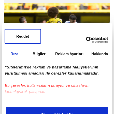
Reddet
Rıza
Bilgiler
Reklam Ayarları
Hakkında
"Sitelerimizde reklam ve pazarlama faaliyetlerinin
yürütülmesi amaçları ile çerezler kullanılmaktadır.
Alman basınında yer alan habere göre Galatasaray,
Bu çerezler, kullanıcıların tarayıcı ve cihazlarını
Dortmund
'la sözleşmesi bitecek olan Axel Witsel'i
tanımlayarak çalışırlar.
kadrosuna katmak istiyor.
Bu çerezlere izin vermeniz halinde sizlere özel
kişiselleştirilmiş reklamlar sunabilir, sayfalarımızda sizlere