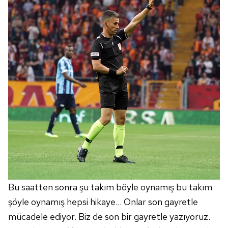
verileriniz işlenmekte olup gerekli olan çerezler bilgi
toplumu hizmetlerinin sunulması amacıyla
kullanılmaktadır. Diğer çerezler, sitemizin daha işlevsel
kılınması ve kişiselleştirilmesi ve sizlere yönelik
reklam/pazarlama faaliyetlerinin yapılması, amaçlarıyla
sınırlı olarak açık rızanız dahilinde kullanılacaktır.
Çerezlere ilişkin tercihlerinizi aşağıda yer alan panel
vasıtasıyla belirleyebilirsiniz. Çerezlere ilişkin detaylı bilgi
için Ayarlar butonuna tıklayabilir,
Çerez Bilgilendirme
Metnimizi
ziyaret edebilirsiniz.
6698 sayılı Kişisel Verilerin Korunması Kanunu uyarınca
hazırlanmış Aydınlatma Metnimizi okumak ve sitemizde
ilgili mevzuata uygun olarak kullanılan çerezlerle ilgili bilgi
Bu saatten sonra şu takım böyle oynamış bu takım
almak için lütfen
tıklayınız
.
şöyle oynamış hepsi hikaye... Onlar son gayretle
mücadele ediyor. Biz de son bir gayretle yazıyoruz.