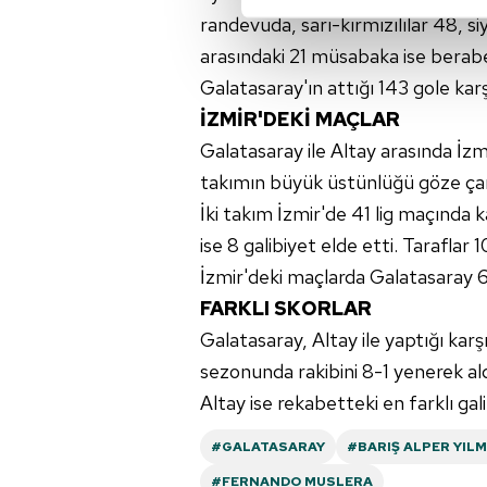
randevuda, sarı-kırmızılılar 48, siy
Sizlere daha iyi bir hizmet sun
arasındaki 21 müsabaka ise berabe
çerezler vasıtasıyla çeşitli kiş
Galatasaray'ın attığı 143 gole karşı
amacıyla kullanılmaktadır. Diğer
İZMİR'DEKİ MAÇLAR
reklam/pazarlama faaliyetlerinin
Galatasaray ile Altay arasında İzmi
Çerezlere ilişkin tercihlerinizi 
takımın büyük üstünlüğü göze çar
butonuna tıklayabilir,
Çerez Bi
İki takım İzmir'de 41 lig maçında ka
ise 8 galibiyet elde etti. Taraflar 
6698 sayılı Kişisel Verilerin 
İzmir'deki maçlarda Galatasaray 64
mevzuata uygun olarak kullanılan
FARKLI SKORLAR
Galatasaray, Altay ile yaptığı karş
sezonunda rakibini 8-1 yenerek ald
Altay ise rekabetteki en farklı galib
#GALATASARAY
#BARIŞ ALPER YIL
#FERNANDO MUSLERA