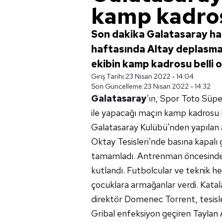
kamp kadros
Son dakika Galatasaray hab
haftasında Altay deplasman
ekibin kamp kadrosu belli ol
Giriş Tarihi:
23 Nisan 2022 - 14:04
Son Güncelleme:
23 Nisan 2022 - 14:32
Galatasaray
'ın, Spor Toto Süpe
ile yapacağı maçın kamp kadrosu b
Galatasaray Kulübü'nden yapılan a
Oktay Tesisleri'nde basına kapalı 
tamamladı. Antrenman öncesinde
kutlandı. Futbolcular ve teknik h
çocuklara armağanlar verdi. Katala
direktör Domenec Torrent, tesisler
Gribal enfeksiyon geçiren Taylan 