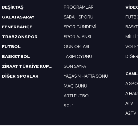
BEŞİKTAŞ
PROGRAMLAR
VIDE
GALATASARAY
SABAH SPORU
FUTB
FENERBAHÇE
SPOR GÜNDEMİ
BASK
TRABZONSPOR
SPOR AJANSI
MİLLİ
FUTBOL
GÜN ORTASI
VOLE
BASKETBOL
TAKIM OYUNU
DİĞE
ZİRAAT TÜRKİYE KUPASI
SON SAYFA
CANL
DİĞER SPORLAR
YAŞASIN HAFTA SONU
A SP
MAÇ GÜNÜ
A HA
ARTI FUTBOL
ATV
90+1
A2TV