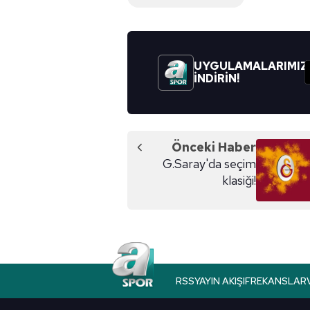
UYGULAMALARIMIZ
İNDİRİN!
Önceki Haber
G.Saray'da seçim
klasiği!
RSS
YAYIN AKIŞI
FREKANSLAR