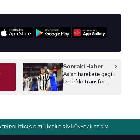
I
Sonraki Haber
Aslan harekete geçti!
İzmir'de transfer
zirvesi
VERI POLITIKASI
GIZLILIK BILDIRIMI
KÜNYE / İLETIŞIM