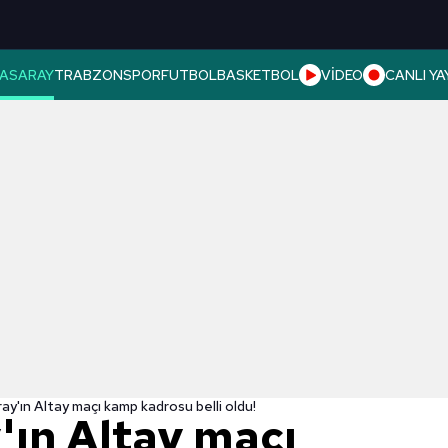
ASARAY
TRABZONSPOR
FUTBOL
BASKETBOL
VİDEO
CANLI YA
y'ın Altay maçı kamp kadrosu belli oldu!
'ın Altay maçı