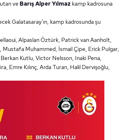
rutan ve
Barış Alper Yılmaz
kamp kadrosuna
decek Galatasaray'ın, kamp kadrosunda şu
llaoui, Alpaslan Öztürk, Patrick van Aanholt,
l, Mustafa Muhammed, İsmail Çipe, Erick Pulgar,
erkan Kutlu, Victor Nelsson, Inaki Pena,
ra, Emre Kılınç, Arda Turan, Halil Dervişoğlu,