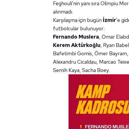
Feghouli'nin yanı sıra Olimpiu Mo
alınmadı.
Karşılaşma için bugün
İzmir
'e gi
futbolcular bulunuyor:
Fernando Muslera
, Omar Elabde
Kerem Aktürkoğlu
, Ryan Babe
Bafetimbi Gomis, Ömer Bayram, B
Alexandru Cicaldau, Marcao Teixei
Semih Kaya, Sacha Boey.