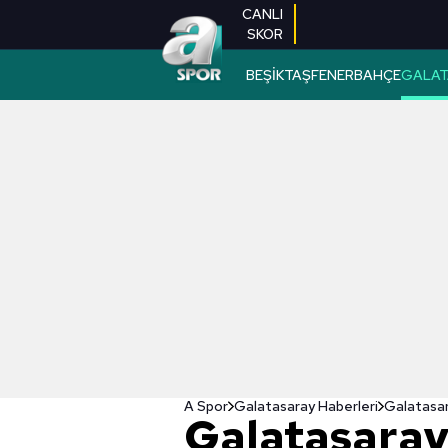
CANLI
SKOR
BEŞİKTAŞ
FENERBAHÇE
GALAT
A Spor
Galatasaray Haberleri
Galatasara
Galatasaray