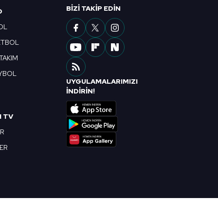
BIZI TAKIP EDIN
O
OL
ETBOL
 TAKIM
YBOL
UYGULAMALARIMIZI
R
İNDİRİN!
I TV
OR
BER