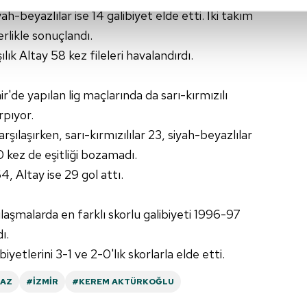
ah-beyazlılar ise 14 galibiyet elde etti. İki takım
abilmek için İnternet Sitemizde kendimize ve üçüncü kişilere ait 
rlikle sonuçlandı.
isel verileriniz işlenmekte olup gerekli olan çerezler bilgi toplum
lık Altay 58 kez fileleri havalandırdı.
 çerezler, sitemizin daha işlevsel kılınması ve kişiselleştirilmes
 yapılması, amaçlarıyla sınırlı olarak açık rızanız dahilinde kulla
r'de yapılan lig maçlarında da sarı-kırmızılı
aşağıda yer alan panel vasıtasıyla belirleyebilirsiniz. Çerezlere iliş
pıyor.
lgilendirme Metnimizi
ziyaret edebilirsiniz.
rşılaşırken, sarı-kırmızılılar 23, siyah-beyazlılar
10 kez de eşitliği bozamadı.
Korunması Kanunu uyarınca hazırlanmış Aydınlatma Metnimizi okum
, Altay ise 29 gol attı.
 çerezlerle ilgili bilgi almak için lütfen
tıklayınız
.
ılaşmalarda en farklı skorlu galibiyeti 1996-97
ı.
iyetlerini 3-1 ve 2-0'lık skorlarla elde etti.
MAZ
#İZMIR
#KEREM AKTÜRKOĞLU