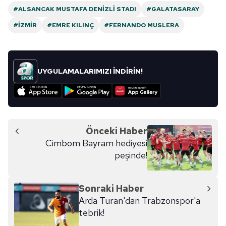
#ALSANCAK MUSTAFA DENIZLI STADI
#GALATASARAY
#İZMIR
#EMRE KILINÇ
#FERNANDO MUSLERA
UYGULAMALARIMIZI İNDİRİN!
Önceki Haber
Cimbom Bayram hediyesi
peşinde!
Sonraki Haber
Arda Turan'dan Trabzonspor'a
tebrik!