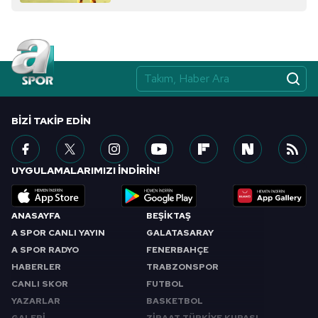
BIZI TAKIP EDIN
UYGULAMALARIMIZI İNDİRİN!
ANASAYFA
BEŞİKTAŞ
A SPOR CANLI YAYIN
GALATASARAY
A SPOR RADYO
FENERBAHÇE
HABERLER
TRABZONSPOR
CANLI SKOR
FUTBOL
YAZARLAR
BASKETBOL
GALERİ
ZİRAAT TÜRKİYE KUPASI