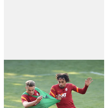
Çerezlere ilişkin tercihlerinizi aşağıda yer alan panel
vasıtasıyla belirleyebilirsiniz. Çerezlere ilişkin detaylı bilgi
için Ayarlar butonuna tıklayabilir,
Çerez Bilgilendirme
Metnimizi
ziyaret edebilirsiniz.
6698 sayılı Kişisel Verilerin Korunması Kanunu uyarınca
hazırlanmış Aydınlatma Metnimizi okumak ve sitemizde
ilgili mevzuata uygun olarak kullanılan çerezlerle ilgili bilgi
almak için lütfen
tıklayınız
.