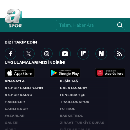
BIZI TAKIP EDIN
UYGULAMALARIMIZI İNDİRİN!
ANASAYFA
BEŞİKTAŞ
A SPOR CANLI YAYIN
GALATASARAY
A SPOR RADYO
FENERBAHÇE
HABERLER
TRABZONSPOR
CANLI SKOR
FUTBOL
YAZARLAR
BASKETBOL
GALERİ
ZİRAAT TÜRKİYE KUPASI
VİDEO
DİĞER SPORLAR