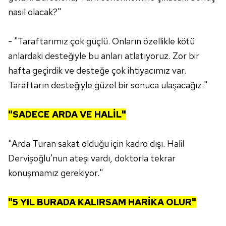
nasıl olacak?"
Çerezlere ilişkin tercihlerinizi aşağıda yer alan panel
vasıtasıyla belirleyebilirsiniz. Çerezlere ilişkin detaylı bilgi
için Ayarlar butonuna tıklayabilir,
Çerez Bilgilendirme
- "Taraftarımız çok güçlü. Onların özellikle kötü
Metnimizi
ziyaret edebilirsiniz.
anlardaki desteğiyle bu anları atlatıyoruz. Zor bir
hafta geçirdik ve desteğe çok ihtiyacımız var.
6698 sayılı Kişisel Verilerin Korunması Kanunu uyarınca
Taraftarın desteğiyle güzel bir sonuca ulaşacağız."
hazırlanmış Aydınlatma Metnimizi okumak ve sitemizde
ilgili mevzuata uygun olarak kullanılan çerezlerle ilgili bilgi
almak için lütfen
tıklayınız
.
"SADECE ARDA VE HALİL"
"Arda Turan sakat olduğu için kadro dışı. Halil
Dervişoğlu'nun ateşi vardı, doktorla tekrar
konuşmamız gerekiyor."
"5 YIL BURADA KALIRSAM HARİKA OLUR"