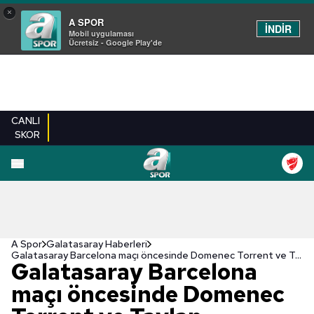
×
A SPOR
İNDİR
Mobil uygulaması
Ücretsiz - Google Play'de
CANLI
SKOR
A Spor
Galatasaray Haberleri
Galatasaray Barcelona maçı öncesinde Domenec Torrent ve Taylan Antalyalı konuştu
Galatasaray Barcelona
maçı öncesinde Domenec