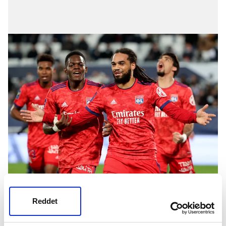
Newcastle
,
Barcelona
ve
Juventus
gibi devlerin
radarında olan Belçikalı stoperin geleceğiyle ilgili
Reddet
konuşan menajeri şu ifadeleri kullandı: