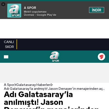
×
A SPOR
İNDİR
Mobil uygulaması
Ücretsiz - Google Play'de
CANLI
SKOR
A Spor
Galatasaray Haberleri
Adı Galatasaray’la anılmıştı! Jason Denayer’in menajerinden açıklama…
Adı Galatasaray’la
anılmıştı! Jason