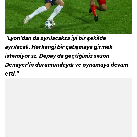
hazırlanmış Aydınlatma Metnimizi okumak ve sitemizde
ilgili mevzuata uygun olarak kullanılan çerezlerle ilgili bilgi
almak için lütfen
tıklayınız
.
"Lyon'dan da ayrılacaksa iyi bir şekilde
ayrılacak. Herhangi bir çatışmaya girmek
istemiyoruz. Depay da geçtiğimiz sezon
Denayer'in durumundaydı ve oynamaya devam
etti."