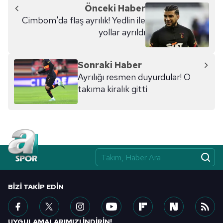
Önceki Haber
6698 sayılı Kişisel Verilerin Korunması Kanunu uyarınca
Cimbom'da flaş ayrılık! Yedlin ile
hazırlanmış Aydınlatma Metnimizi okumak ve sitemizde
yollar ayrıldı
ilgili mevzuata uygun olarak kullanılan çerezlerle ilgili bilgi
almak için lütfen
tıklayınız
.
Sonraki Haber
Ayrılığı resmen duyurdular! O
takıma kiralık gitti
BIZI TAKIP EDIN
UYGULAMALARIMIZI İNDİRİN!