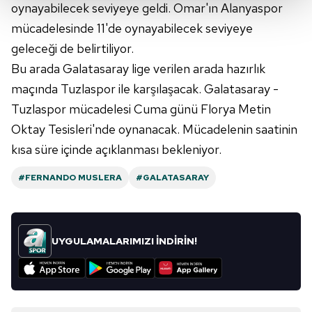
oynayabilecek seviyeye geldi. Omar'ın Alanyaspor
Her halükârda, kullanıcılar, bu çerezlere izin vermedikleri
mücadelesinde 11'de oynayabilecek seviyeye
takdirde, kullanıcılara hedefli reklamlar
geleceği de belirtiliyor.
gösterilmeyecektir."
Bu arada Galatasaray lige verilen arada hazırlık
Sizlere daha iyi bir hizmet sunabilmek için İnternet
maçında Tuzlaspor ile karşılaşacak. Galatasaray -
Sitemizde kendimize ve üçüncü kişilere ait çerezler
Tuzlaspor mücadelesi Cuma günü Florya Metin
kullanılmaktadır. Bu çerezler vasıtasıyla çeşitli kişisel
Oktay Tesisleri'nde oynanacak. Mücadelenin saatinin
verileriniz işlenmekte olup gerekli olan çerezler bilgi
kısa süre içinde açıklanması bekleniyor.
toplumu hizmetlerinin sunulması amacıyla
kullanılmaktadır. Diğer çerezler, sitemizin daha işlevsel
#FERNANDO MUSLERA
#GALATASARAY
kılınması ve kişiselleştirilmesi ve sizlere yönelik
reklam/pazarlama faaliyetlerinin yapılması, amaçlarıyla
sınırlı olarak açık rızanız dahilinde kullanılacaktır.
UYGULAMALARIMIZI İNDİRİN!
Çerezlere ilişkin tercihlerinizi aşağıda yer alan panel
vasıtasıyla belirleyebilirsiniz. Çerezlere ilişkin detaylı bilgi
için Ayarlar butonuna tıklayabilir,
Çerez Bilgilendirme
Metnimizi
ziyaret edebilirsiniz.