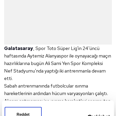
Galatasaray
, Spor Toto Süper Lig'in 24'üncü
haftasında Aytemiz Alanyaspor ile oynayacağı maçın
hazırlıklarına bugün Ali Sami Yen Spor Kompleksi
Nef Stadyumu'nda yaptığı iki antrenmanla devam
etti.
Sabah antrenmanında futbolcular ısınma
hareketlerinin ardından hücum varyasyonları çalıştı.
Akşam antrenmanı ise ısınma hareketleri sonrası top
kapma ve pas çalışmasıyla devam etti. Çalışma üç
Reddet
grup halinde dar alanda çift kale maçlarla