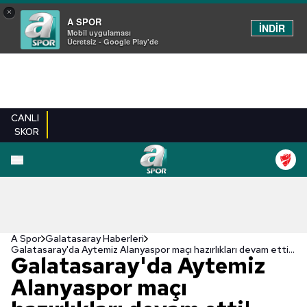
×
A SPOR
İNDİR
Mobil uygulaması
Ücretsiz - Google Play'de
CANLI
SKOR
A Spor
Galatasaray Haberleri
Galatasaray'da Aytemiz Alanyaspor maçı hazırlıkları devam etti! Omar Elabdellaoui...
Galatasaray'da Aytemiz
Alanyaspor maçı