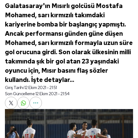
Galatasaray'ın Mısırlı golcüsü Mostafa
Mohamed, sarı kırmızılı takımdaki
kariyerine bomba bir başlangıç yapmıştı.
Ancak performansı günden güne düşen
Mohamed, sarı kırmızılı formayla uzun süre
gol orucuna girdi. Son olarak ülkesinin milli
takımında şık bir gol atan 23 yaşındaki
oyuncu için, Mısır basını flaş sözler
kullandı. İşte detaylar...
Giriş Tarihi:
12 Ekim 2021 - 21:51
Son Güncelleme:
12 Ekim 2021 - 21:54