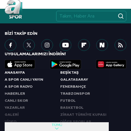
BIZI TAKIP EDIN
UYGULAMALARIMIZI İNDİRİN!
ANASAYFA
BEŞİKTAŞ
A SPOR CANLI YAYIN
GALATASARAY
A SPOR RADYO
FENERBAHÇE
HABERLER
TRABZONSPOR
CANLI SKOR
FUTBOL
YAZARLAR
BASKETBOL
GALERİ
ZİRAAT TÜRKİYE KUPASI
VİDEO
DİĞER SPORLAR
TÜMÜ