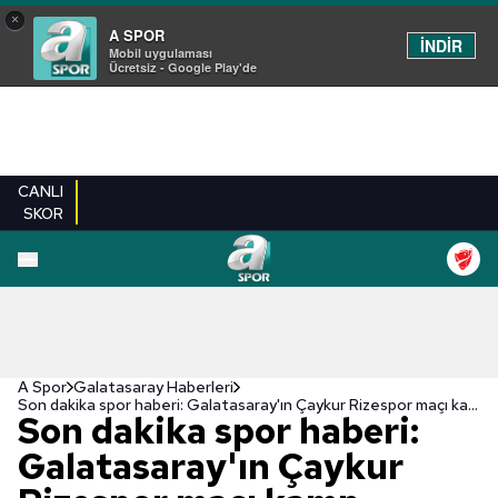
×
A SPOR
İNDİR
Mobil uygulaması
Ücretsiz - Google Play'de
CANLI
SKOR
A Spor
Galatasaray Haberleri
Son dakika spor haberi: Galatasaray'ın Çaykur Rizespor maçı kamp kadrosu açıklandı!
Son dakika spor haberi:
Galatasaray'ın Çaykur