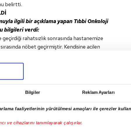
 belirtti.
Dİ
yla ilgili bir açıklama yapan Tıbbi Onkoloji
 bilgileri verdi:
geçirdiği rahatsızlık sonrasında hastanemize
 sırasında nöbet geçirmiştir. Kendisine acilen
lı olarak kontrol altına alınmıştır. Yapılan ilk
tehdit eden bir bulgu saptanmayan Sayın Cengiz,
 altındadır.
Bilgiler
Reklam Ayarları
rlama faaliyetlerinin yürütülmesi amaçları ile çerezler kullan
I
yıcı ve cihazlarını tanımlayarak çalışırlar.