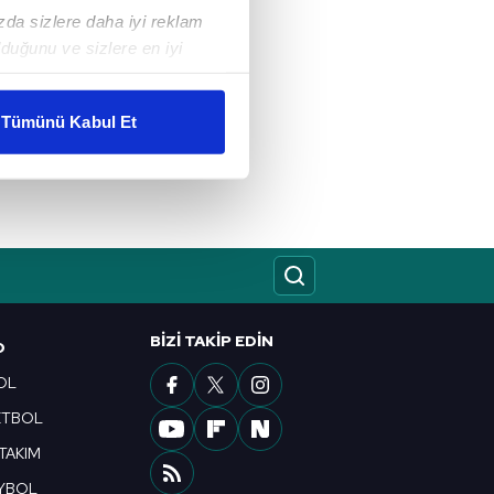
ızda sizlere daha iyi reklam
duğunu ve sizlere en iyi
liyetlerimizi karşılamak
Tümünü Kabul Et
ar gösterilmeyecektir."
çerezler kullanılmaktadır. Bu
u hizmetlerinin sunulması
i ve sizlere yönelik
nılacaktır.
kin detaylı bilgi için Ayarlar
BIZI TAKIP EDIN
O
OL
ETBOL
ak ve sitemizde ilgili
 TAKIM
YBOL