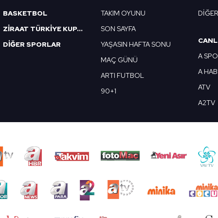
BASKETBOL
TAKIM OYUNU
DİĞE
ZİRAAT TÜRKİYE KUPASI
SON SAYFA
CANL
DİĞER SPORLAR
YAŞASIN HAFTA SONU
A SP
MAÇ GÜNÜ
A HA
ARTI FUTBOL
ATV
90+1
A2TV