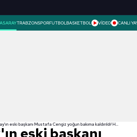
ASARAY
TRABZONSPOR
FUTBOL
BASKETBOL
VİDEO
CANLI YA
Galatasaray'ın eski başkanı Mustafa Cengiz yoğun bakıma kaldırıldı! Hastaneden açıklama geldi
'ın eski başkanı