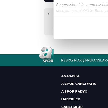
Bu çerezlere izin vermeniz halin
deneyimi yaşatabiliriz. Bunu y
Önceki Haber
içerikleri sunabilmek adına el
G.Saray'dan
noktasında tek gelir kalemimiz 
Marcao'nun cezası
belli oldu!
Her halükârda, kullanıcılar, bu 
Sizlere daha iyi bir hizmet sun
çerezler vasıtasıyla çeşitli kiş
amacıyla kullanılmaktadır. Diğer
RSS
YAYIN AKIŞI
FREKANSLAR
reklam/pazarlama faaliyetlerinin
Çerezlere ilişkin tercihlerinizi 
ANASAYFA
butonuna tıklayabilir,
Çerez Bi
A SPOR CANLI YAYIN
A SPOR RADYO
6698 sayılı Kişisel Verilerin 
mevzuata uygun olarak kullanılan
HABERLER
CANLI SKOR