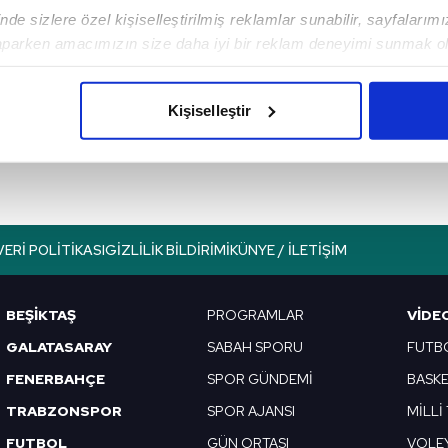
de sizlere özel kişiselleştirilmiş reklamlar sunabilir, sayfalarım
aparken amacımızın size daha iyi bir reklam deneyimi sunmak ol
Sonraki Haber
imizden gelen çabayı gösterdiğimizi ve bu noktada, reklamların ma
Cimbom'da Oğulcan
olduğunu sizlere hatırlatmak isteriz.
gelişmesi! Resmi
Kişiselleştir
bildirim yayınlandı
çerezlere izin vermedikleri takdirde, kullanıcılara hedefli reklaml
abilmek için İnternet Sitemizde kendimize ve üçüncü kişilere ait 
isel verileriniz işlenmekte olup gerekli olan çerezler bilgi toplum
 çerezler, sitemizin daha işlevsel kılınması ve kişiselleştirilmes
VERI POLITIKASI
GIZLILIK BILDIRIMI
KÜNYE / İLETIŞIM
 yapılması, amaçlarıyla sınırlı olarak açık rızanız dahilinde kulla
aşağıda yer alan panel vasıtasıyla belirleyebilirsiniz. Çerezlere iliş
BEŞİKTAŞ
PROGRAMLAR
VIDE
lgilendirme Metnimizi
ziyaret edebilirsiniz.
GALATASARAY
SABAH SPORU
FUTB
FENERBAHÇE
SPOR GÜNDEMİ
BASK
Korunması Kanunu uyarınca hazırlanmış Aydınlatma Metnimizi okum
 çerezlerle ilgili bilgi almak için lütfen
tıklayınız
.
TRABZONSPOR
SPOR AJANSI
MİLLİ
FUTBOL
GÜN ORTASI
VOLE