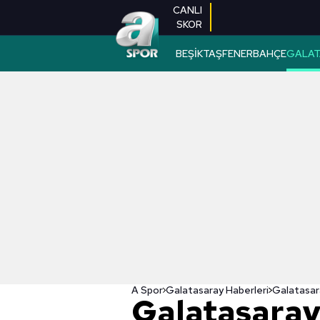
CANLI
SKOR
BEŞİKTAŞ
FENERBAHÇE
GALAT
A Spor
Galatasaray Haberleri
Galatasaray