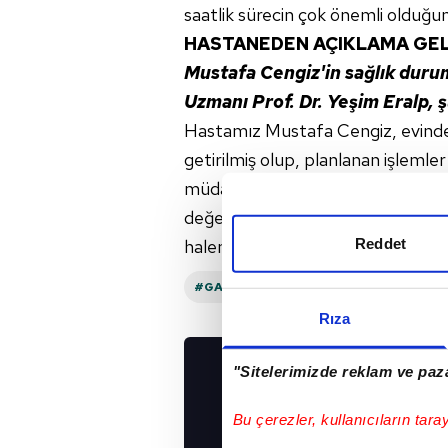
saatlik sürecin çok önemli olduğunu
HASTANEDEN AÇIKLAMA GEL
Mustafa Cengiz'in sağlık durumu
Uzmanı Prof. Dr. Yeşim Eralp, şu
Hastamız Mustafa Cengiz, evinde 
getirilmiş olup, planlanan işlemler
müdahale yapılmış ve durumu çok hız
değerlendirilmelerinde yaşamını 
Reddet
halen yatan hasta servisinde takip
#GALATASARAY
Rıza
"Sitelerimizde reklam ve paza
UYGULAMALARIMIZ
İNDİRİN!
Bu çerezler, kullanıcıların tara