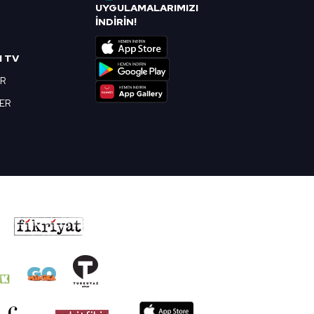
UYGULAMALARIMIZI
R
İNDİRİN!
I TV
OR
BER