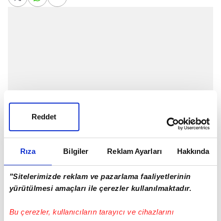
Reddet
Rıza
Bilgiler
Reklam Ayarları
Hakkında
Süper Lig'in 3. haftasında Kasımpaşa ile
"Sitelerimizde reklam ve pazarlama faaliyetlerinin
yürütülmesi amaçları ile çerezler kullanılmaktadır.
Galatasaray
karşı karşıya geldi.
Recep Tayyip Erdoğan Stadyumu'nda oynanan zorlu
Bu çerezler, kullanıcıların tarayıcı ve cihazlarını
mücadelenin 77. dakikasında ev sahibi Kasımpaşa