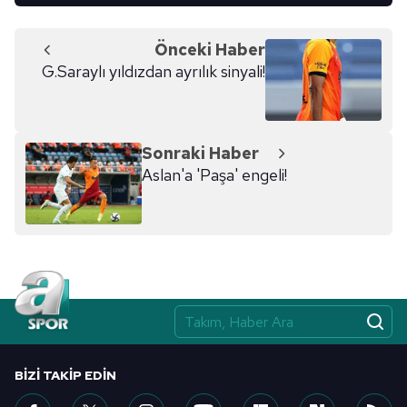
toplumu hizmetlerinin sunulması amacıyla
kullanılmaktadır. Diğer çerezler, sitemizin daha işlevsel
Önceki Haber
kılınması ve kişiselleştirilmesi ve sizlere yönelik
G.Saraylı yıldızdan ayrılık sinyali!
reklam/pazarlama faaliyetlerinin yapılması, amaçlarıyla
sınırlı olarak açık rızanız dahilinde kullanılacaktır.
Çerezlere ilişkin tercihlerinizi aşağıda yer alan panel
Sonraki Haber
vasıtasıyla belirleyebilirsiniz. Çerezlere ilişkin detaylı bilgi
Aslan'a 'Paşa' engeli!
için Ayarlar butonuna tıklayabilir,
Çerez Bilgilendirme
Metnimizi
ziyaret edebilirsiniz.
6698 sayılı Kişisel Verilerin Korunması Kanunu uyarınca
hazırlanmış Aydınlatma Metnimizi okumak ve sitemizde
ilgili mevzuata uygun olarak kullanılan çerezlerle ilgili bilgi
almak için lütfen
tıklayınız
.
BIZI TAKIP EDIN