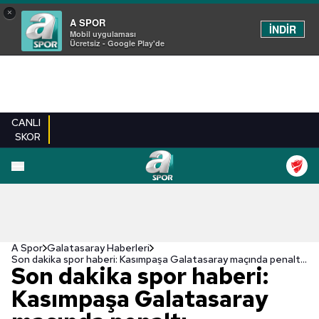
×
A SPOR
İNDİR
Mobil uygulaması
Ücretsiz - Google Play'de
CANLI
SKOR
A Spor
Galatasaray Haberleri
Son dakika spor haberi: Kasımpaşa Galatasaray maçında penaltı beklentisi!
Son dakika spor haberi:
Kasımpaşa Galatasaray