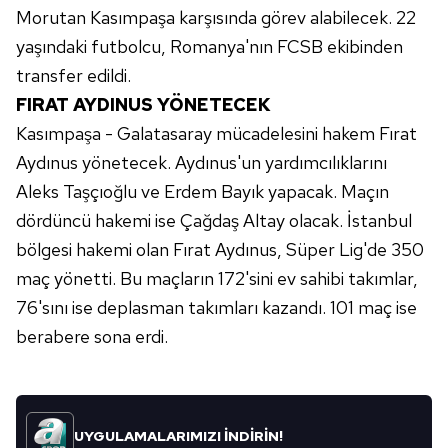
Morutan Kasımpaşa karşısında görev alabilecek. 22
yaşındaki futbolcu, Romanya'nın FCSB ekibinden
transfer edildi.
FIRAT AYDINUS YÖNETECEK
Kasımpaşa - Galatasaray mücadelesini hakem Fırat
Aydınus yönetecek. Aydınus'un yardımcılıklarını
Aleks Taşçıoğlu ve Erdem Bayık yapacak. Maçın
dördüncü hakemi ise Çağdaş Altay olacak. İstanbul
bölgesi hakemi olan Fırat Aydınus, Süper Lig'de 350
maç yönetti. Bu maçların 172'sini ev sahibi takımlar,
76'sını ise deplasman takımları kazandı. 101 maç ise
berabere sona erdi.
UYGULAMALARIMIZI İNDİRİN!