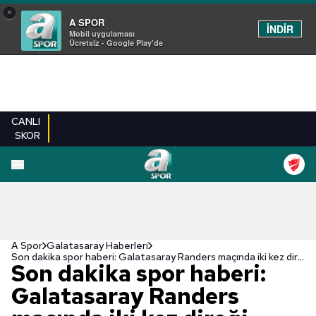
×
A SPOR
İNDİR
Mobil uygulaması
Ücretsiz - Google Play'de
CANLI
SKOR
A Spor
Galatasaray Haberleri
Son dakika spor haberi: Galatasaray Randers maçında iki kez direği geçemedi! Mbaye Diagne...
Son dakika spor haberi:
Galatasaray Randers