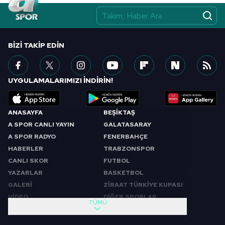
BIZI TAKIP EDIN
UYGULAMALARIMIZI İNDİRİN!
ANASAYFA
BEŞİKTAŞ
A SPOR CANLI YAYIN
GALATASARAY
A SPOR RADYO
FENERBAHÇE
HABERLER
TRABZONSPOR
CANLI SKOR
FUTBOL
YAZARLAR
BASKETBOL
GALERİ
ZİRAAT TÜRKİYE KUPASI
VİDEO
DİĞER SPORLAR
TÜMÜ
PROGRAMLAR
VIDEO