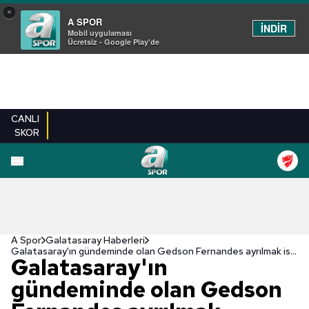
×
A SPOR
İNDİR
Mobil uygulaması
Ücretsiz - Google Play'de
CANLI
SKOR
A Spor
Galatasaray Haberleri
Galatasaray'ın gündeminde olan Gedson Fernandes ayrılmak istediğini Jesus'a iletti | Son dakika spor haberleri
Galatasaray'ın
gündeminde olan Gedson