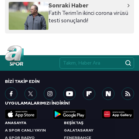
reklam/pazarlama faaliyetlerinin yapılması, amaçlarıyla
Sonraki Haber
sınırlı olarak açık rızanız dahilinde kullanılacaktır.
Fatih Terim'in ikinci corona virüsü
testi sonuçlandı!
Çerezlere ilişkin tercihlerinizi aşağıda yer alan panel
vasıtasıyla belirleyebilirsiniz. Çerezlere ilişkin detaylı bilgi
için Ayarlar butonuna tıklayabilir,
Çerez Bilgilendirme
Metnimizi
ziyaret edebilirsiniz.
6698 sayılı Kişisel Verilerin Korunması Kanunu uyarınca
hazırlanmış Aydınlatma Metnimizi okumak ve sitemizde
ilgili mevzuata uygun olarak kullanılan çerezlerle ilgili bilgi
BIZI TAKIP EDIN
almak için lütfen
tıklayınız
.
UYGULAMALARIMIZI İNDİRİN!
ANASAYFA
BEŞİKTAŞ
A SPOR CANLI YAYIN
GALATASARAY
A SPOR RADYO
FENERBAHÇE