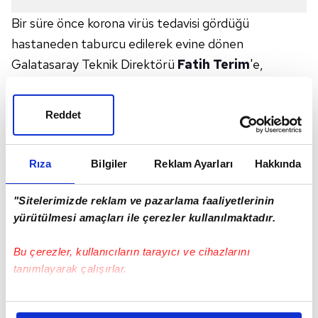
Bir süre önce korona virüs tedavisi gördüğü
hastaneden taburcu edilerek evine dönen
Galatasaray Teknik Direktörü
Fatih Terim
'e,
İtalya'dan üzücü haber geldi. Terim'in, Fiorentina'da
görev aldığı dönemde yakın arkadaşı olan İtalyan
Reddet
gazeteci Alessandro Rialti'nin kalp krizi nedeniyle
hayatını kaybettiği öğrenildi.
Rıza
Bilgiler
Reklam Ayarları
Hakkında
"Sitelerimizde reklam ve pazarlama faaliyetlerinin
yürütülmesi amaçları ile çerezler kullanılmaktadır.
Bu çerezler, kullanıcıların tarayıcı ve cihazlarını
tanımlayarak çalışırlar.
Bu çerezlere izin vermeniz halinde sizlere özel