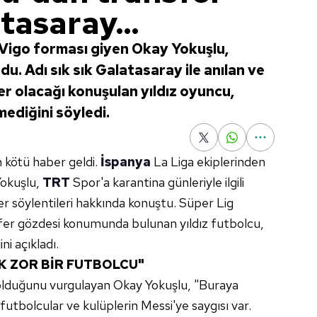
tasaray...
 Vigo forması giyen Okay Yokuşlu,
u. Adı sık sık Galatasaray ile anılan ve
fer olacağı konuşulan yıldız oyuncu,
ediğini söyledi.
 kötü haber geldi.
İspanya
La Liga ekiplerinden
Yokuşlu,
TRT
Spor'a karantina günleriyle ilgili
r söylentileri hakkında konuştu. Süper Lig
sfer gözdesi konumunda bulunan yıldız futbolcu,
i açıkladı.
K ZOR BİR FUTBOLCU"
i olduğunu vurgulayan Okay Yokuşlu, "Buraya
futbolcular ve kulüplerin Messi'ye saygısı var.