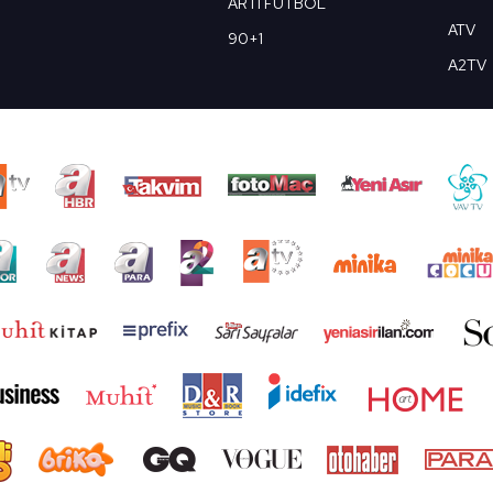
ARTI FUTBOL
ATV
90+1
A2TV