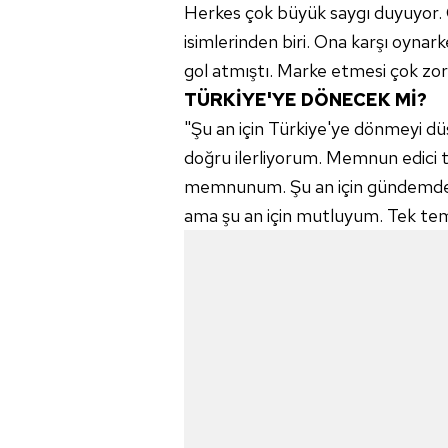
Herkes çok büyük saygı duyuyor. 
isimlerinden biri. Ona karşı oyna
gol atmıştı. Marke etmesi çok zor b
TÜRKİYE'YE DÖNECEK Mİ?
"Şu an için Türkiye'ye dönmeyi dü
doğru ilerliyorum. Memnun edici t
memnunum. Şu an için gündemde b
ama şu an için mutluyum. Tek teme