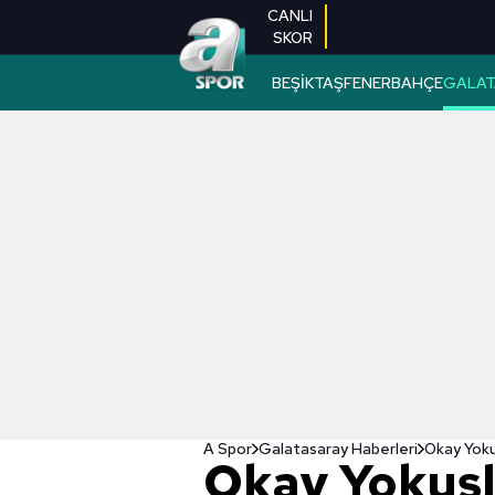
CANLI
SKOR
BEŞİKTAŞ
FENERBAHÇE
GALAT
A Spor
Galatasaray Haberleri
Okay Yokuş
Okay Yokuşl