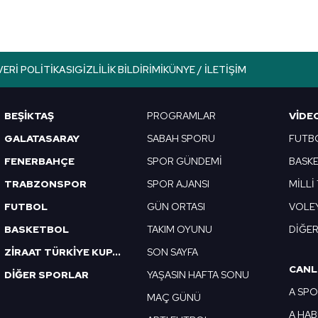
gönderdi
VERI POLITIKASI
GIZLILIK BILDIRIMI
KÜNYE / İLETIŞIM
BEŞİKTAŞ
PROGRAMLAR
VIDE
GALATASARAY
SABAH SPORU
FUTB
FENERBAHÇE
SPOR GÜNDEMİ
BASK
TRABZONSPOR
SPOR AJANSI
MİLLİ
FUTBOL
GÜN ORTASI
VOLE
BASKETBOL
TAKIM OYUNU
DİĞE
ZİRAAT TÜRKİYE KUPASI
SON SAYFA
CANL
DİĞER SPORLAR
YAŞASIN HAFTA SONU
A SP
MAÇ GÜNÜ
A HA