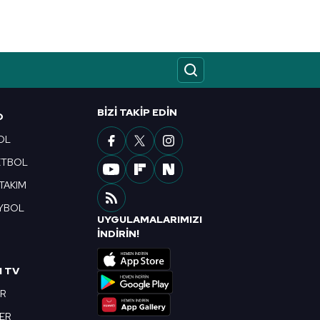
BIZI TAKIP EDIN
O
OL
ETBOL
 TAKIM
YBOL
UYGULAMALARIMIZI
R
İNDİRİN!
I TV
OR
BER