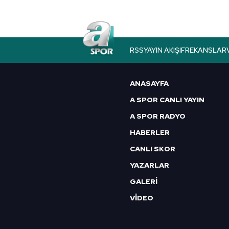
destek
RSS
YAYIN AKIŞI
FREKANSLAR
ANASAYFA
A SPOR CANLI YAYIN
A SPOR RADYO
HABERLER
CANLI SKOR
YAZARLAR
GALERİ
VİDEO