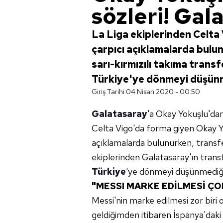
sözleri! Gala
La Liga ekiplerinden Celta
çarpıcı açıklamalarda bulund
sarı-kırmızılı takıma trans
Türkiye'ye dönmeyi düşünm
Giriş Tarihi:
04 Nisan 2020 - 00:50
Galatasaray
'a Okay Yokuşlu'dan
Celta Vigo'da forma giyen Okay 
açıklamalarda bulunurken, transfe
ekiplerinden Galatasaray'ın tran
Türkiye
'ye dönmeyi düşünmediğin
"
MESSI
MARKE EDİLMESİ ÇO
Messi'nin marke edilmesi zor bir
geldiğimden itibaren İspanya'daki 