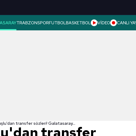
ASARAY
TRABZONSPOR
FUTBOL
BASKETBOL
VİDEO
CANLI YA
lu'dan transfer sözleri! Galatasaray...
u'dan transfer