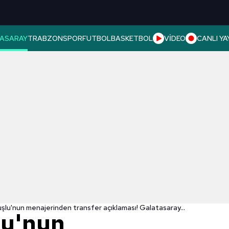
ASARAY
TRABZONSPOR
FUTBOL
BASKETBOL
VİDEO
CANLI YA
şlu'nun menajerinden transfer açıklaması! Galatasaray...
lu'nun