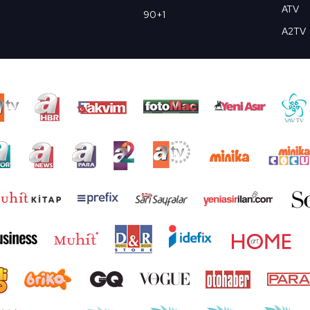
ATV
90+1
A2TV