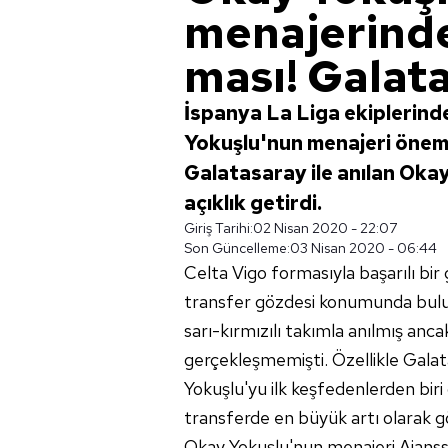
menajerinde
ması! Galata
İspanya La Liga ekiplerind
Yokuşlu'nun menajeri önemli
Galatasaray ile anılan Oka
açıklık getirdi.
Giriş Tarihi:
02 Nisan 2020 - 22:07
Son Güncelleme:
03 Nisan 2020 - 06:44
Celta Vigo formasıyla başarılı bir
transfer gözdesi konumunda bulu
sarı-kırmızılı takımla anılmış anc
gerçekleşmemişti. Özellikle Galat
Yokuşlu'yu ilk keşfedenlerden biri
transferde en büyük artı olarak 
Okay Yokuşlu'nun menajeri Ajanss