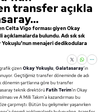
n transfer açıkla
saray...
en Celta Vigo forması giyen Okay
 açıklamalarda bulundu. Adı sık sık
y Yokuşlu'nun menajeri dedikodulara
 grafik çizen
Okay Yokuşlu
,
Galatasaray
'ın
nuyor. Geçtiğimiz transfer döneminde de adı
ak dönemin şartlarına göre bu transfer
asaray teknik direktörü
Fatih Terim
'in Okay
 olması ve A Milli Takım'a kazandırması bu
göze çarpmıştı. Bütün bu gelişmeler yaşanırken
por'a önemli açıklamalarda bulunurken, transfer