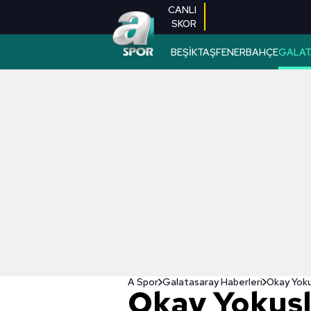
CANLI
SKOR
BEŞİKTAŞ
FENERBAHÇE
GALAT
A Spor
Galatasaray Haberleri
Okay Yoku
Okay Yokuş