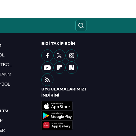
BIZI TAKIP EDIN
O
OL
ETBOL
 TAKIM
YBOL
UYGULAMALARIMIZI
R
İNDİRİN!
I TV
OR
BER