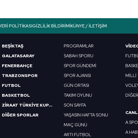
VERI POLITIKASI
GIZLILIK BILDIRIMI
KÜNYE / İLETIŞIM
BEŞİKTAŞ
PROGRAMLAR
VIDE
GALATASARAY
SABAH SPORU
FUTB
FENERBAHÇE
SPOR GÜNDEMİ
BASK
TRABZONSPOR
SPOR AJANSI
MİLLİ
FUTBOL
GÜN ORTASI
VOLE
BASKETBOL
TAKIM OYUNU
DİĞE
ZİRAAT TÜRKİYE KUPASI
SON SAYFA
CANL
DİĞER SPORLAR
YAŞASIN HAFTA SONU
A SP
MAÇ GÜNÜ
A HA
ARTI FUTBOL