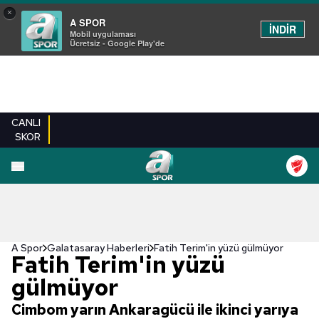
×
A SPOR
İNDİR
Mobil uygulaması
Ücretsiz - Google Play'de
CANLI
SKOR
A Spor
Galatasaray Haberleri
Fatih Terim'in yüzü gülmüyor
Fatih Terim'in yüzü
gülmüyor
Cimbom yarın Ankaragücü ile ikinci yarıya