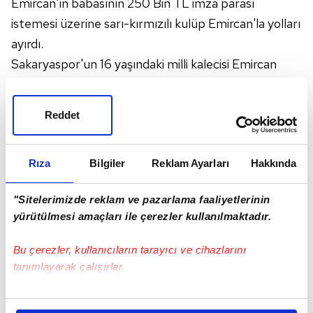
Emircan'ın babasının 250 Bin TL imza parası
istemesi üzerine sarı-kırmızılı kulüp Emircan'la yolları
ayırdı.
Sakaryaspor'un 16 yaşındaki milli kalecisi Emircan
Seçgin'in
Galatasaray
'a transferi genç oyuncunun
babası İbrahim Seçgin'in sarı-kırmızılı camiadan 250
Reddet
Bin TL imza parası istemesi sonrası gerçekleşmedi.
İki taraf arasında anlaşma sağlanamamasının
ardından genç file bekçisi Galatasaray'dan ayrılarak
Rıza
Bilgiler
Reklam Ayarları
Hakkında
yeniden Sakaryaspor'a geri döndü. Yaşanan bu
"Sitelerimizde reklam ve pazarlama faaliyetlerinin
gelişme sonrası genç oyuncunun moralinin bir hayli
yürütülmesi amaçları ile çerezler kullanılmaktadır.
bozuk olduğu öğrenildi.
Sakaryaspor yönetimi Emircan Seçgin transferinde
Bu çerezler, kullanıcıların tarayıcı ve cihazlarını
büyük bir şok yaşadı. Galatasaray ile yollarını ayıran
tanımlayarak çalışırlar.
Emircan'ı Bursaspor dahil birkaç takımın daha istediği
Bu çerezlere izin vermeniz halinde sizlere özel
öğrenildi. Ancak yönetimin Galatasaray