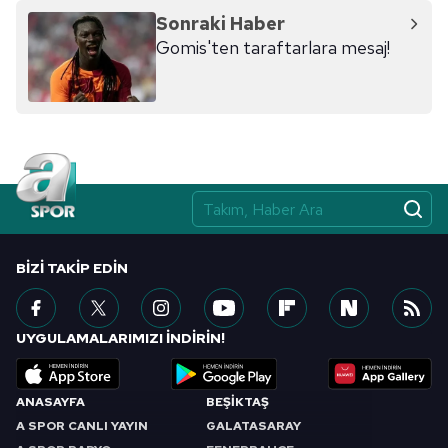
reklam/pazarlama faaliyetlerinin yapılması, amaçlarıyla
Sonraki Haber
sınırlı olarak açık rızanız dahilinde kullanılacaktır.
Gomis'ten taraftarlara mesaj!
Çerezlere ilişkin tercihlerinizi aşağıda yer alan panel
vasıtasıyla belirleyebilirsiniz. Çerezlere ilişkin detaylı bilgi
için Ayarlar butonuna tıklayabilir,
Çerez Bilgilendirme
Metnimizi
ziyaret edebilirsiniz.
6698 sayılı Kişisel Verilerin Korunması Kanunu uyarınca
hazırlanmış Aydınlatma Metnimizi okumak ve sitemizde
ilgili mevzuata uygun olarak kullanılan çerezlerle ilgili bilgi
BIZI TAKIP EDIN
almak için lütfen
tıklayınız
.
UYGULAMALARIMIZI İNDİRİN!
ANASAYFA
BEŞİKTAŞ
A SPOR CANLI YAYIN
GALATASARAY