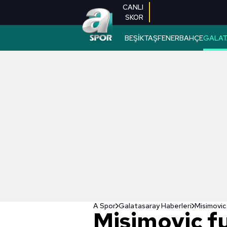
CANLI
SKOR
BEŞİKTAŞ
FENERBAHÇE
GALAT
A Spor
Galatasaray Haberleri
Misimovic 
Misimovic fu