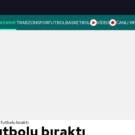
ASARAY
TRABZONSPOR
FUTBOL
BASKETBOL
VİDEO
CANLI YA
futbolu bıraktı
tbolu bıraktı