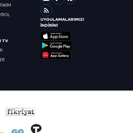
 TAKIM
YBOL
UYGULAMALARIMIZI
R
İNDİRİN!
I TV
OR
BER