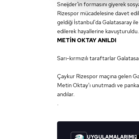
Sneijder'in formasını giyerek sos
çerezler vasıtasıyla çeşitli kiş
amacıyla kullanılmaktadır. Diğer
Rizespor mücadelesine davet edilmi
reklam/pazarlama faaliyetlerinin
geldiği İstanbul'da Galatasaray i
edilerek hayallerine kavuşturuldu.
Çerezlere ilişkin tercihlerinizi 
METİN OKTAY ANILDI
butonuna tıklayabilir,
Çerez Bi
6698 sayılı Kişisel Verilerin 
Sarı-kırmızılı taraftarlar Galatas
mevzuata uygun olarak kullanılan
Çaykur Rizespor maçına gelen Gala
Metin Oktay'ı unutmadı ve panka
andılar.
.
UYGULAMALARIMIZ