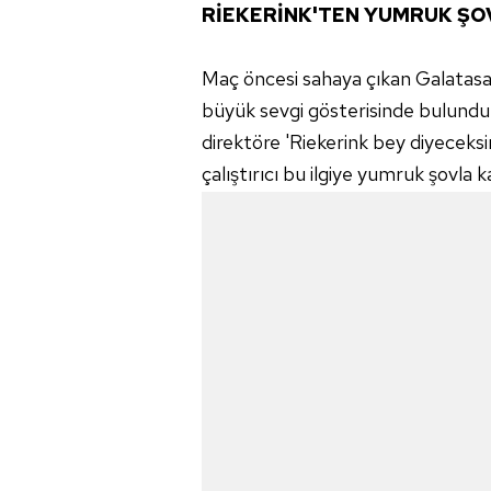
RİEKERİNK'TEN YUMRUK ŞO
Maç öncesi sahaya çıkan Galatasar
büyük sevgi gösterisinde bulundu. 
direktöre 'Riekerink bey diyeceksini
çalıştırıcı bu ilgiye yumruk şovla ka