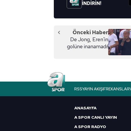
İNDİRİN!
Önceki Haber
De Jong, Eren'in
golüne inanamadı!
RSS
YAYIN AKIŞI
FREKANSLAR
ANASAYFA
A SPOR CANLI YAYIN
A SPOR RADYO