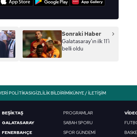
Sonraki Haber
Galatasaray'ın ilk 11'i
belli oldu
VERI POLITIKASI
GIZLILIK BILDIRIMI
KÜNYE / İLETIŞIM
BEŞİKTAŞ
PROGRAMLAR
VIDE
GALATASARAY
SABAH SPORU
FUTB
FENERBAHÇE
SPOR GÜNDEMİ
BASK