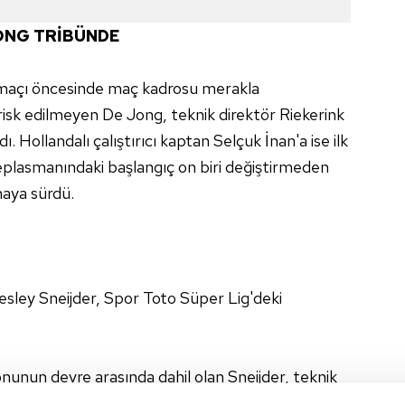
 JONG TRİBÜNDE
maçı öncesinde maç kadrosu merakla
 risk edilmeyen De Jong, teknik direktör Riekerink
 Hollandalı çalıştırıcı kaptan Selçuk İnan'a ise ilk
eplasmanındaki başlangıç on biri değiştirmeden
haya sürdü.
Wesley Sneijder, Spor Toto Süper Lig'deki
onunun devre arasında dahil olan Sneijder, teknik
aykur Rizespor maçında görev vermesi ile dalya