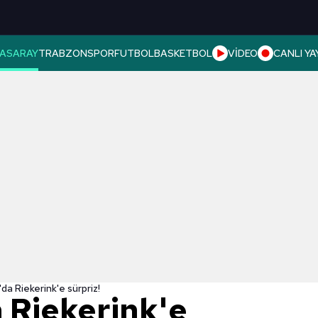
ASARAY
TRABZONSPOR
FUTBOL
BASKETBOL
VİDEO
CANLI YA
da Riekerink'e sürpriz!
 Riekerink'e