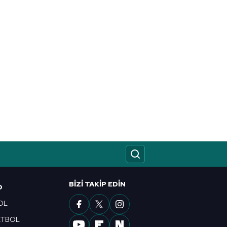
BIZI TAKIP EDIN
O
OL
ETBOL