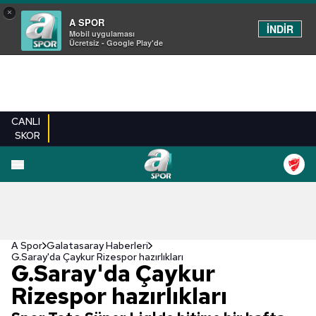
×
A SPOR
İNDİR
Mobil uygulaması
Ücretsiz - Google Play'de
CANLI
SKOR
A Spor
Galatasaray Haberleri
G.Saray'da Çaykur Rizespor hazırlıkları
G.Saray'da Çaykur
Rizespor hazırlıkları