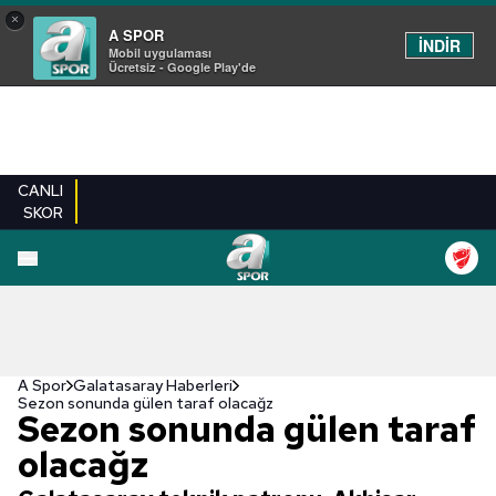
×
A SPOR
İNDİR
Mobil uygulaması
Ücretsiz - Google Play'de
CANLI
SKOR
A Spor
Galatasaray Haberleri
Sezon sonunda gülen taraf olacağz
Sezon sonunda gülen taraf
olacağz