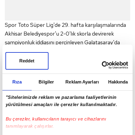
Spor Toto Süper Lig'de 29. hafta karşılaşmalarında
Akhisar Belediyespor'u 2-0'lık skorla devirerek
şampiyonluk iddiasını perçinleyen Galatasaray'da
Teknik Direktör Hamza Hamzaoğlu maç sonunda
açıklamalarda bulundu.
Reddet
Lig TV'ye konuşan başarılı teknik adam istedikleri
Rıza
Bilgiler
Reklam Ayarları
Hakkında
oyunu sergileyemediklerini belirtirken, "Bu saatten
sonra oyun ikinci planda kalacak mecburen. Skoru
"Sitelerimizde reklam ve pazarlama faaliyetlerinin
erken yakalayınca böyle oldu. Maça istediğimiz gibi
yürütülmesi amaçları ile çerezler kullanılmaktadır.
başlamadık. Pozisyon verdik. Burak golcülüğüyle ön
Bu çerezler, kullanıcıların tarayıcı ve cihazlarını
plana çıktı. Bir engeli daha geçtik. 5 maçımız daha
tanımlayarak çalışırlar.
var. En iyi şekilde Konya maçına hazırlanacağız." dedi.