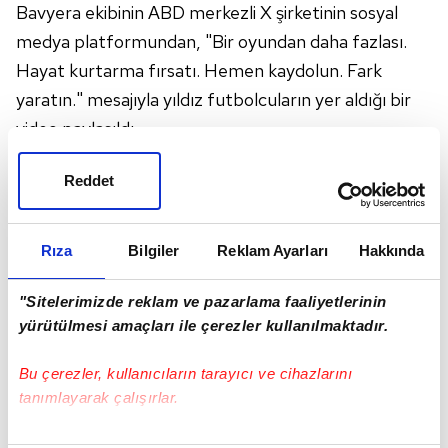
Bavyera ekibinin ABD merkezli X şirketinin sosyal
medya platformundan, "Bir oyundan daha fazlası.
Hayat kurtarma fırsatı. Hemen kaydolun. Fark
yaratın." mesajıyla yıldız futbolcuların yer aldığı bir
video paylaşıldı.
Paylaşımda
Bundesliga
'da bugün oynanacak
Reddet
Bayern Münih-Heidenheim maçı öncesi
futbolseverler, kök hücre bağışı için kayıt yaptırmaya
davet edildi.
Rıza
Bilgiler
Reklam Ayarları
Hakkında
Freiburg'dan devre arasında kiralık olarak
Heidenheim'a giden 24 yaşındaki kanat oyuncusu
"Sitelerimizde reklam ve pazarlama faaliyetlerinin
yürütülmesi amaçları ile çerezler kullanılmaktadır.
Eren, 11 maçta forma giydi ve 2 gol attı.
Manches im Leben ist definitiv noch wichtiger als
Bu çerezler, kullanıcıların tarayıcı ve cihazlarını
Fußball: Der FC Bayern bietet vor seinem Heimspiel
tanımlayarak çalışırlar.
gegen Heidenheim allen Besucherinnen und
Besuchern an, sich bei einer Registrierungsaktion als
Bu çerezlere izin vermeniz halinde sizlere özel