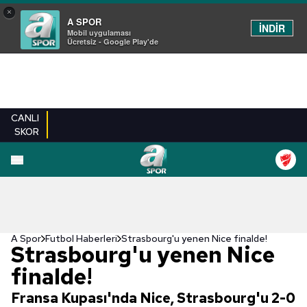
×
A SPOR
İNDİR
Mobil uygulaması
Ücretsiz - Google Play'de
CANLI
SKOR
A Spor
Futbol Haberleri
Strasbourg'u yenen Nice finalde!
Strasbourg'u yenen Nice
finalde!
Fransa Kupası'nda Nice, Strasbourg'u 2-0